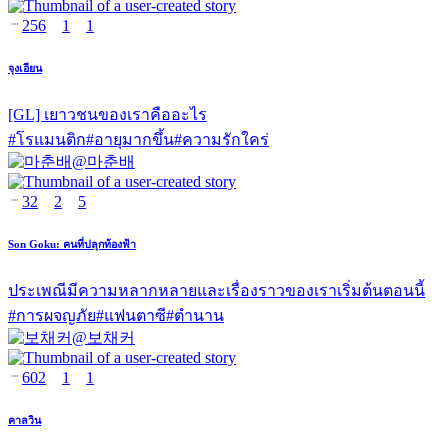
256
1
1
จุงเอียน
[GL] เยาวชนของเราคืออะไร
#
โรแมนติก
#
อายุมากขึ้น
#
ความรักใคร่
@
마춘배
32
2
5
Son Goku: คนที่ปลุกท้องฟ้า
ประเพณีมีความหลากหลายและเรื่องราวของเราเริ่มต้นตอนนี้
#
การผจญภัย
#
แฟนตาซี
#
ตำนาน
@
보채커
602
1
1
คาลวิน