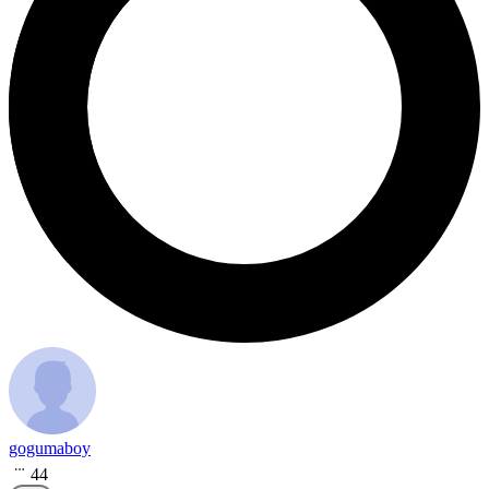
gogumaboy
44