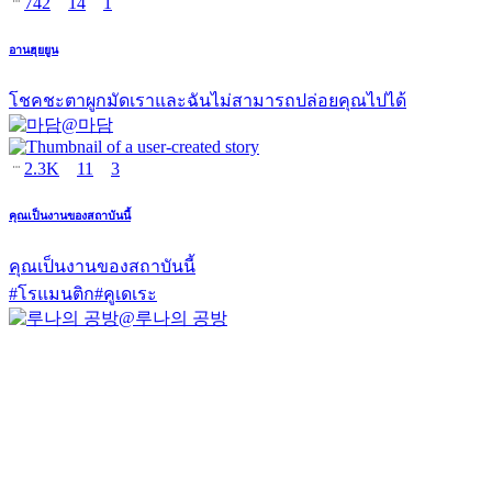
742
14
1
อานฮุยยูน
โชคชะตาผูกมัดเราและฉันไม่สามารถปล่อยคุณไปได้
@
마담
2.3K
11
3
คุณเป็นงานของสถาบันนี้
คุณเป็นงานของสถาบันนี้
#
โรแมนติก
#
คูเดเระ
@
루나의 공방