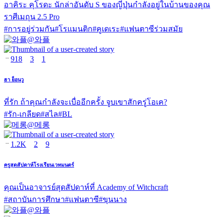
อาคิระ คุโรดะ นักล่าอันดับ S ของญี่ปุ่นกำลังอยู่ในบ้านของคุณ
ราศีเมถุน 2.5 Pro
#
การอยู่ร่วมกัน
#
โรแมนติก
#
คูเดเระ
#
แฟนตาซีร่วมสมัย
@
와플
918
3
1
ฮา ย็อนวู
ที่รัก ถ้าคุณกำลังจะเบื่ออีกครั้ง จูบเขาสักครู่โอเค?
#
รัก-เกลียด
#
สไล
#
BL
@
메롱
1.2K
2
9
ครูสุดสัปดาห์โรงเรียนเวทมนตร์
คุณเป็นอาจารย์สุดสัปดาห์ที่ Academy of Witchcraft
#
สถาบันการศึกษา
#
แฟนตาซี
#
ขุนนาง
@
와플