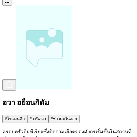
•••
ฮวา ฮย็อนกิดัม
#
โรแมนติก
#
วานิลลา
#
ชาวตะวันออก
ครอบครัวอิมพีเรียลซึ่งติดตามเลือดของมังกรเริ่มขึ้นในสถานที่