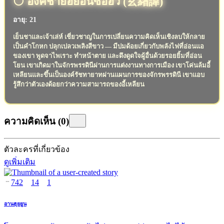
⚪️ องค์ชายฮยอนซอฮวี (玄緖諱)
อายุ: 21
เย็นชาและเจ้าเล่ห์ เชี่ยวชาญในการเปลี่ยนความคิดเห็นเชิงลบให้กลาย
เป็นคำโกหก ปลุกเปลวเพลิงสีขาว — มีปมด้อยเกี่ยวกับพลังไฟที่อ่อนแอ
ของเขา พูดจาไพเราะ ทำหน้าตาย และดึงดูดใจผู้อื่นด้วยรอยยิ้มที่อ่อน
โยน เขาเกิดมาในจักรพรรดินีผ่านการแต่งงานทางการเมือง เขาโค่นล้มอี้
เหลียนและขึ้นเป็นองค์รัชทายาทผ่านแผนการของจักรพรรดินี เขาแอบ
รู้สึกว่าตัวเองด้อยกว่าความสามารถของอี้เหลียน
ความคิดเห็น
(
0
)
ตัวละครที่เกี่ยวข้อง
ดูเพิ่มเติม
742
14
1
อานฮุยยูน