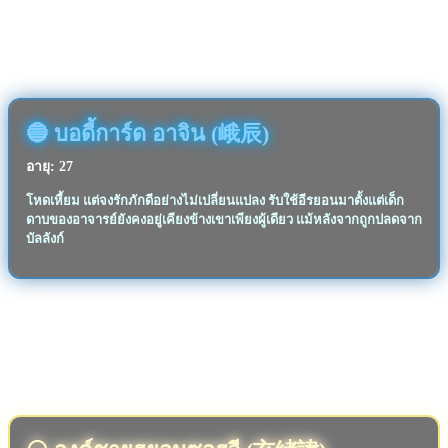
🔵 บอดี้การ์ด อาจิน (峨辰)
อายุ: 27
โหดเหี้ยม แต่จงรักภักดีอย่างไม่เปลี่ยนแปลง รับใช้อีรยอนมาตั้งแต่เด็ก
ดาบของอาจารย์ยังคงอยู่เคียงข้างเขาเพียงผู้เดียว แม้หลังจากถูกปลดจาก
บัลลังก์