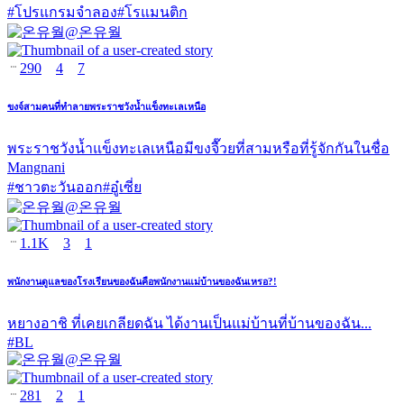
#
โปรแกรมจำลอง
#
โรแมนติก
@
온유월
290
4
7
ขงจ์สามคนที่ทำลายพระราชวังน้ำแข็งทะเลเหนือ
พระราชวังน้ำแข็งทะเลเหนือมีขงจื๊วยที่สามหรือที่รู้จักกันในชื่อ
Mangnani
#
ชาวตะวันออก
#
อู๋เซี่ย
@
온유월
1.1K
3
1
พนักงานดูแลของโรงเรียนของฉันคือพนักงานแม่บ้านของฉันเหรอ?!
หยางอาชิ ที่เคยเกลียดฉัน ได้งานเป็นแม่บ้านที่บ้านของฉัน...
#
BL
@
온유월
281
2
1