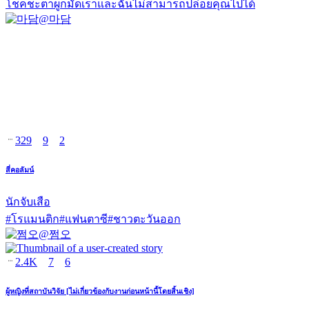
โชคชะตาผูกมัดเราและฉันไม่สามารถปล่อยคุณไปได้
@
마담
329
9
2
สี่คอลัมน์
นักจับเสือ
#
โรแมนติก
#
แฟนตาซี
#
ชาวตะวันออก
@
쩜오
2.4K
7
6
ผู้หญิงที่สถาบันวิจัย [ไม่เกี่ยวข้องกับงานก่อนหน้านี้โดยสิ้นเชิง]