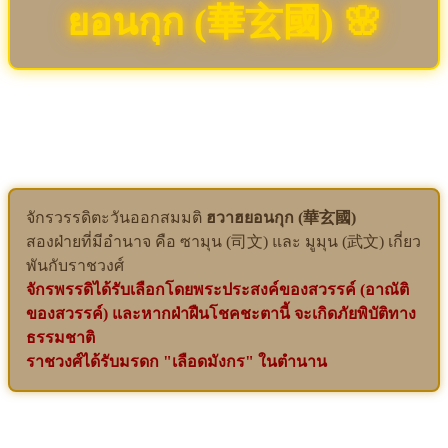
ยอนกุก (華玄國) 🌸
จักรวรรดิตะวันออกสมมติ
ฮวาฮยอนกุก (華玄國)
สองฝ่ายที่มีอำนาจ คือ ซามุน (司文) และ มูมุน (武文) เกี่ยว
พันกับราชวงศ์
จักรพรรดิได้รับเลือกโดยพระประสงค์ของสวรรค์ (อาณัติ
ของสวรรค์) และหากฝ่าฝืนโชคชะตานี้ จะเกิดภัยพิบัติทาง
ธรรมชาติ
ราชวงศ์ได้รับมรดก "เลือดมังกร" ในตำนาน