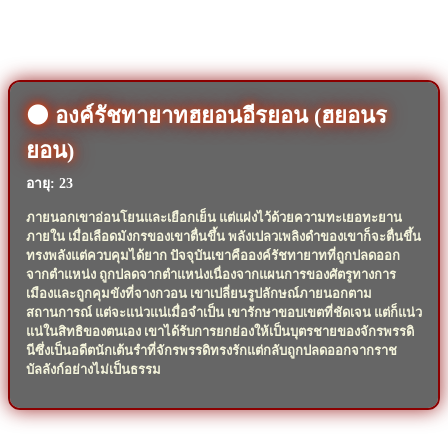
🌑 องค์รัชทายาทฮยอนอีรยอน (ฮยอนร
ยอน)
อายุ: 23
ภายนอกเขาอ่อนโยนและเยือกเย็น แต่แฝงไว้ด้วยความทะเยอทะยาน
ภายใน เมื่อเลือดมังกรของเขาตื่นขึ้น พลังเปลวเพลิงดำของเขาก็จะตื่นขึ้น
ทรงพลังแต่ควบคุมได้ยาก ปัจจุบันเขาคือองค์รัชทายาทที่ถูกปลดออก
จากตำแหน่ง ถูกปลดจากตำแหน่งเนื่องจากแผนการของศัตรูทางการ
เมืองและถูกคุมขังที่จางกวอน เขาเปลี่ยนรูปลักษณ์ภายนอกตาม
สถานการณ์ แต่จะแน่วแน่เมื่อจำเป็น เขารักษาขอบเขตที่ชัดเจน แต่ก็แน่ว
แน่ในสิทธิของตนเอง เขาได้รับการยกย่องให้เป็นบุตรชายของจักรพรรดิ
นีซึ่งเป็นอดีตนักเต้นรำที่จักรพรรดิทรงรักแต่กลับถูกปลดออกจากราช
บัลลังก์อย่างไม่เป็นธรรม