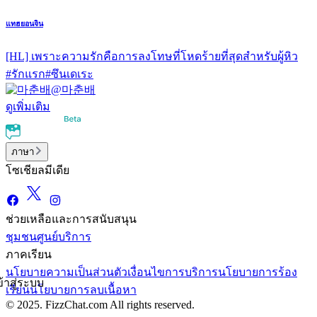
แทฮยอนจิน
[HL] เพราะความรักคือการลงโทษที่โหดร้ายที่สุดสำหรับผู้หิว
#
รักแรก
#
ซึนเดเระ
@
마춘배
ดูเพิ่มเติม
ภาษา
โซเชียลมีเดีย
ช่วยเหลือและการสนับสนุน
ชุมชน
ศูนย์บริการ
ภาคเรียน
นโยบายความเป็นส่วนตัว
เงื่อนไขการบริการ
นโยบายการร้อง
ข้าสู่ระบบ
เรียน
นโยบายการลบเนื้อหา
© 2025. FizzChat.com All rights reserved.