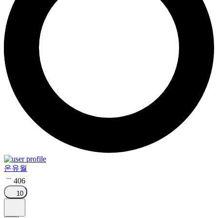
온유월
406
10