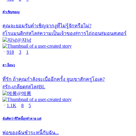
คำเชิญของงู
คุณจะยอมรับคำเชิญจากงูที่ไม่รู้จักหรือไม่?
#
โรแมนติก
#
สไล
#
ความเป็นเจ้าของ
#
การไถ่ถอน
#
มอนสเตอร์
@
쟈낙
918
3
1
ฮา ย็อนวู
ที่รัก ถ้าคุณกำลังจะเบื่ออีกครั้ง จูบเขาสักครู่โอเค?
#
รัก-เกลียด
#
สไล
#
BL
@
메롱
1.1K
8
5
ฉันคิดว่าชีวิตนี้ถูกทำลาย แต่
พ่อของฉันชำระหนี้กับฉัน...