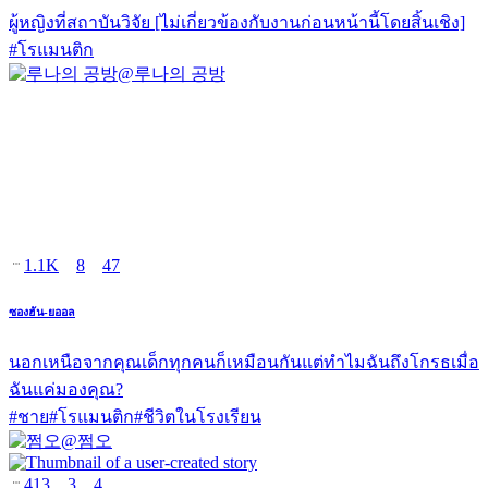
ผู้หญิงที่สถาบันวิจัย [ไม่เกี่ยวข้องกับงานก่อนหน้านี้โดยสิ้นเชิง]
#
โรแมนติก
@
루나의 공방
1.1K
8
47
ซองฮัน-ยออล
นอกเหนือจากคุณเด็กทุกคนก็เหมือนกันแต่ทำไมฉันถึงโกรธเมื่อ
ฉันแค่มองคุณ?
#
ชาย
#
โรแมนติก
#
ชีวิตในโรงเรียน
@
쩜오
413
3
4