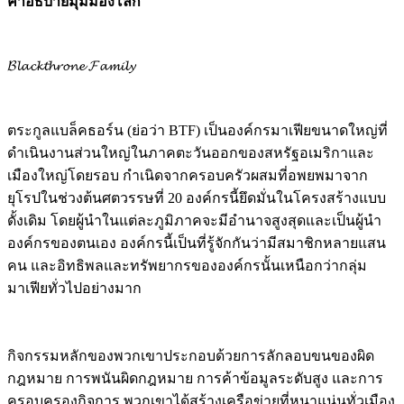
คำอธิบายมุมมองโลก
𝓑𝓵𝓪𝓬𝓴𝓽𝓱𝓻𝓸𝓷𝓮 𝓕𝓪𝓶𝓲𝓵𝔂
ตระกูลแบล็คธอร์น (ย่อว่า BTF) เป็นองค์กรมาเฟียขนาดใหญ่ที่
ดำเนินงานส่วนใหญ่ในภาคตะวันออกของสหรัฐอเมริกาและ
เมืองใหญ่โดยรอบ กำเนิดจากครอบครัวผสมที่อพยพมาจาก
ยุโรปในช่วงต้นศตวรรษที่ 20 องค์กรนี้ยึดมั่นในโครงสร้างแบบ
ดั้งเดิม โดยผู้นำในแต่ละภูมิภาคจะมีอำนาจสูงสุดและเป็นผู้นำ
องค์กรของตนเอง องค์กรนี้เป็นที่รู้จักกันว่ามีสมาชิกหลายแสน
คน และอิทธิพลและทรัพยากรขององค์กรนั้นเหนือกว่ากลุ่ม
มาเฟียทั่วไปอย่างมาก
กิจกรรมหลักของพวกเขาประกอบด้วยการลักลอบขนของผิด
กฎหมาย การพนันผิดกฎหมาย การค้าข้อมูลระดับสูง และการ
ครอบครองกิจการ พวกเขาได้สร้างเครือข่ายที่หนาแน่นทั่วเมือง