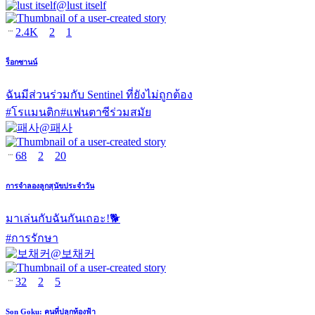
@
lust itself
2.4K
2
1
ร็อกซานน์
ฉันมีส่วนร่วมกับ Sentinel ที่ยังไม่ถูกต้อง
#
โรแมนติก
#
แฟนตาซีร่วมสมัย
@
패사
68
2
20
การจำลองลูกสุนัขประจำวัน
มาเล่นกับฉันกันเถอะ!🐕
#
การรักษา
@
보채커
32
2
5
Son Goku: คนที่ปลุกท้องฟ้า