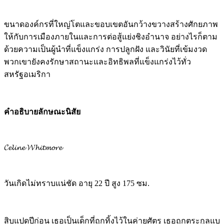
ขนาดองค์กรที่ใหญ่โตและขอบเขตอันกว้างขวางสร้างศักยภาพ
ให้กับการเมืองภายในและการต่อสู้แย่งชิงอำนาจ อย่างไรก็ตาม
ด้วยความเป็นผู้นำที่แข็งแกร่ง การปลูกฝัง และวินัยที่เข้มงวด
พวกเขายังคงรักษาสถานะและอิทธิพลที่แข็งแกร่งไว้ทั่ว
สหรัฐอเมริกา
คำอธิบายลักษณะนิสัย
𝓒𝓮𝓵𝓲𝓷𝓮 𝓦𝓱𝓲𝓽𝓶𝓸𝓻𝓮
วันเกิดไม่ทราบแน่ชัด อายุ 22 ปี สูง 175 ซม.
สิบแปดปีก่อน เธอเป็นเด็กที่ถูกทิ้งไว้ในค่ายศัตรู เธอถูกตระกูลแบ