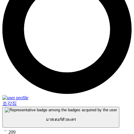
조각집
มาสเตอร์ตัวละคร
209