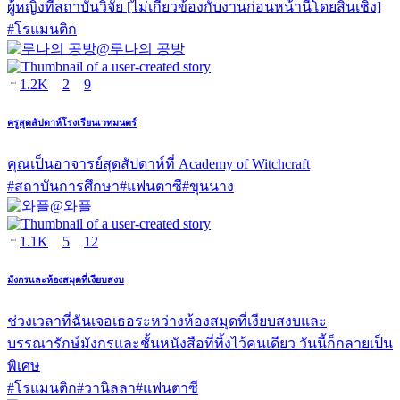
ผู้หญิงที่สถาบันวิจัย [ไม่เกี่ยวข้องกับงานก่อนหน้านี้โดยสิ้นเชิง]
#
โรแมนติก
@
루나의 공방
1.2K
2
9
ครูสุดสัปดาห์โรงเรียนเวทมนตร์
คุณเป็นอาจารย์สุดสัปดาห์ที่ Academy of Witchcraft
#
สถาบันการศึกษา
#
แฟนตาซี
#
ขุนนาง
@
와플
1.1K
5
12
มังกรและห้องสมุดที่เงียบสงบ
ช่วงเวลาที่ฉันเจอเธอระหว่างห้องสมุดที่เงียบสงบและ
บรรณารักษ์มังกรและชั้นหนังสือที่ทิ้งไว้คนเดียว วันนี้ก็กลายเป็น
พิเศษ
#
โรแมนติก
#
วานิลลา
#
แฟนตาซี