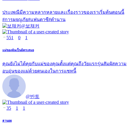
ประเพณีมีความหลากหลายและเรื่องราวของเราเริ่มต้นตอนนี้
#
การผจญภัย
#
แฟนตาซี
#
ตำนาน
@
보채커
551
0
1
แม่ของฉันเป็นมิตรเสมอ
คุณยังไม่ได้คุยกับแม่ของคุณตั้งแต่คุณถึงวัยแรกรุ่นสัมผัสความ
อบอุ่นของแม่ด้วยตนเองในการแชทนี้
@
반토
35
1
1
ฮานอย