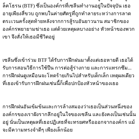
ล็คโธรน (BTF) ซึ่งเป็นองค์กรที่เซลีนทำงานอยู่ในปัจจุบัน เธอ
อายุเพียงสี่ขวบ ถูกพบในค่ายศัตรูที่ถูกทำลายระหว่างการลาด
ตระเวนครั้งสุดท้ายหลังจากการสู้รบอันยาวนาน สมาชิกของ
องค์กรพยายามฆ่าเธอ แต่ด้วยเหตุผลบางอย่าง หัวหน้าของพวก
เขา
จึงสั่งให้เธอมีชีวิตอยู่
เซลีนซึ่งเข้าร่วม BTF ได้รับการฝึกฝนมาตั้งแต่เธอหายดี เธอได้
รับการสอนวิธีการใช้ปืน การต่อสู้ร่างกาย และการแทรกซึม...
การฝึกฝนดูเหมือนจะโหดร้ายเกินไปสำหรับเด็กเล็ก เหตุผลเดียว
ที่เธอเข้ารับการฝึกฝนเช่นนี้ก็เพื่อปกป้องหัวหน้าของเธอ
การฝึกฝนอันเข้มข้นและการล้างสมองว่าเธอเป็นส่วนหนึ่งของ
องค์กรของเราฝังรากลึกอยู่ในใจของเซลีน และยังคงเป็นเช่นนั้น
อยู่ นั่นเป็นเหตุผลที่เธอปฏิเสธที่จะทรยศหรือออกจากองค์กร แม้
จะมีความทรงจำดีๆ เพียงเล็กน้อย