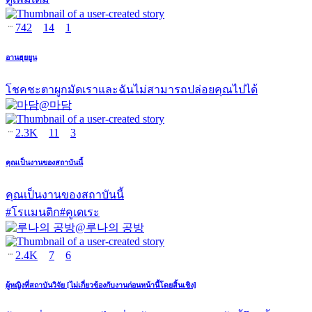
742
14
1
อานฮุยยูน
โชคชะตาผูกมัดเราและฉันไม่สามารถปล่อยคุณไปได้
@
마담
2.3K
11
3
คุณเป็นงานของสถาบันนี้
คุณเป็นงานของสถาบันนี้
#
โรแมนติก
#
คูเดเระ
@
루나의 공방
2.4K
7
6
ผู้หญิงที่สถาบันวิจัย [ไม่เกี่ยวข้องกับงานก่อนหน้านี้โดยสิ้นเชิง]