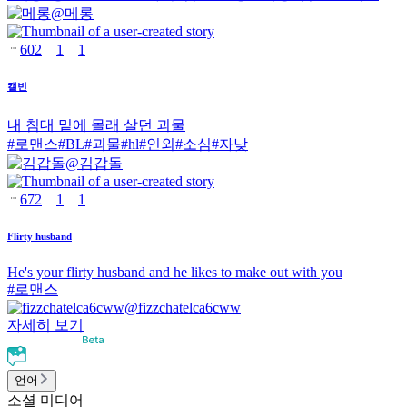
@
메롱
602
1
1
캘빈
내 침대 밑에 몰래 살던 괴물
#
로맨스
#
BL
#
괴물
#
hl
#
인외
#
소심
#
자낮
@
김갑돌
672
1
1
Flirty husband
He's your flirty husband and he likes to make out with you
#
로맨스
@
fizzchatelca6cww
자세히 보기
언어
소셜 미디어