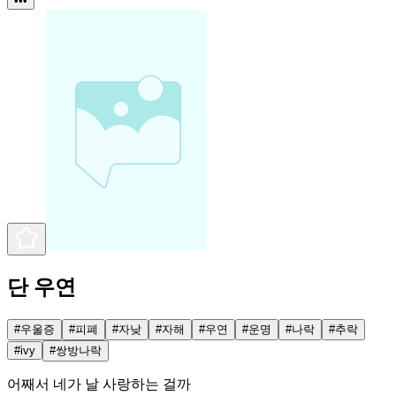
•••
단 우연
#
우울증
#
피폐
#
자낮
#
자해
#
우연
#
운명
#
나락
#
추락
#
ivy
#
쌍방나락
어째서 네가 날 사랑하는 걸까