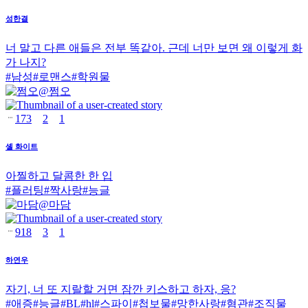
성한결
너 말고 다른 애들은 전부 똑같아. 근데 너만 보면 왜 이렇게 화
가 나지?
#
남성
#
로맨스
#
학원물
@
쩜오
173
2
1
셸 화이트
아찔하고 달콤한 한 입
#
플러팅
#
짝사랑
#
능글
@
마담
918
3
1
하연우
자기, 너 또 지랄할 거면 잠깐 키스하고 하자, 응?
#
애증
#
능글
#
BL
#
hl
#
스파이
#
첩보물
#
망한사랑
#
혐관
#
조직물