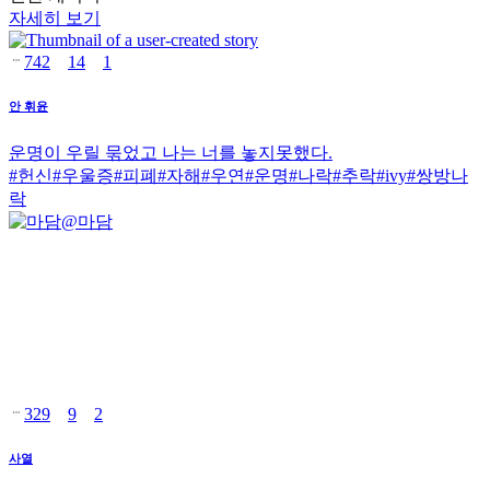
자세히 보기
742
14
1
안 휘윤
운명이 우릴 묶었고 나는 너를 놓지못했다.
#
헌신
#
우울증
#
피폐
#
자해
#
우연
#
운명
#
나락
#
추락
#
ivy
#
쌍방나
락
@
마담
329
9
2
사열