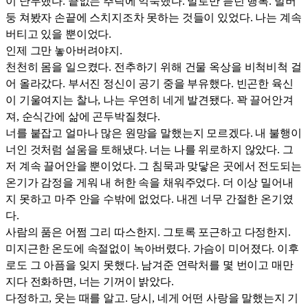
이 난무했다. 끝없는 추락에 익숙했다. 말로만 듣던 행복. 발버
둥 쳐봤자 손끝에 스치지조차 못하는 것들이 있었다. 나는 계속
버티고 있을 뿐이었다.
인제 그만 놓아버려야지.
천천히 몸을 일으켰다. 전추하기 위해 건물 옥상을 비척비척 걸
어 올라갔다. 부서진 정신이 공기 중을 부유했다. 빈곤한 육신
이 기울여지는 찰나, 나는 우연히 네게 발견됐다. 꽉 끌어안겨
져, 순식간에 삶에 곤두박질쳤다.
너를 붙잡고 얼마나 많은 원망을 말했는지 모르겠다. 내 불행이
너인 것처럼 설움을 토해냈다. 너는 나를 위로하지 않았다. 그
저 계속 끌어안을 뿐이었다. 그 침묵과 맞닿은 곳에서 전도되는
온기가 감정을 게워 내 허한 속을 채워주었다. 더 이상 밀어내
지 못하고 마주 안을 수밖에 없었다. 내겐 너무 간절한 온기였
다.
사람의 품은 어쩜 그리 따스한지. 그토록 포근하고 다정한지.
미지근한 온도에 속절없이 녹아버렸다. 가슴이 미어졌다. 이후
로도 그 아픔을 잊지 못했다. 남겨준 연락처를 몇 번이고 매만
지다 전화하면, 너는 기꺼이 밝았다.
다정하고, 웃는 때를 알고. 당시, 네게 어떤 사랑을 말했는지 기