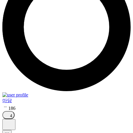
마담
186
4