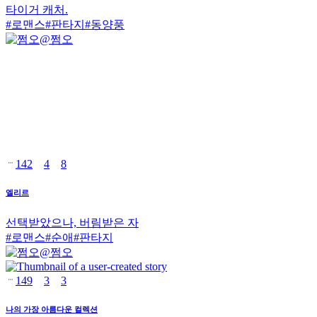
타이거 캐처.
#
로맨스
#
판타지
#
동양풍
@
쩜오
142
4
8
엘리르
선택받았으나, 버림받은 자
#
로맨스
#
순애
#
판타지
@
쩜오
149
3
3
나의 가장 아름다운 컬렉션