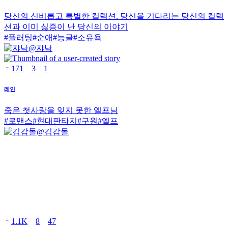
당신의 신비롭고 특별한 컬렉션. 당신을 기다리는 당신의 컬렉
션과 이미 싫증이 난 당신의 이야기
#
플러팅
#
순애
#
능글
#
소유욕
@
쟈낙
171
3
1
레인
죽은 첫사랑을 잊지 못한 엘프님
#
로맨스
#
현대판타지
#
구원
#
엘프
@
김갑돌
1.1K
8
47