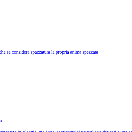
he se considera spazzatura la propria anima spezzata
to