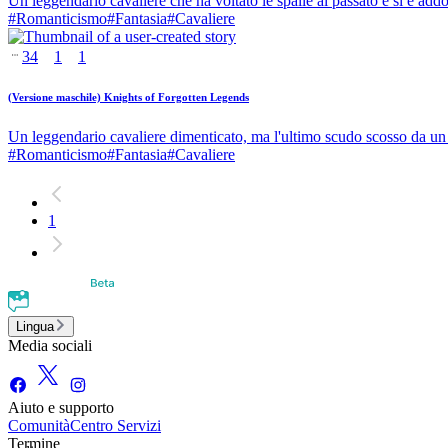
Un leggendario cavaliere che ha voltato le spalle al passato e si è addo
#
Romanticismo
#
Fantasia
#
Cavaliere
34
1
1
(Versione maschile) Knights of Forgotten Legends
Un leggendario cavaliere dimenticato, ma l'ultimo scudo scosso da un
#
Romanticismo
#
Fantasia
#
Cavaliere
1
Lingua
Media sociali
Aiuto e supporto
Comunità
Centro Servizi
Termine