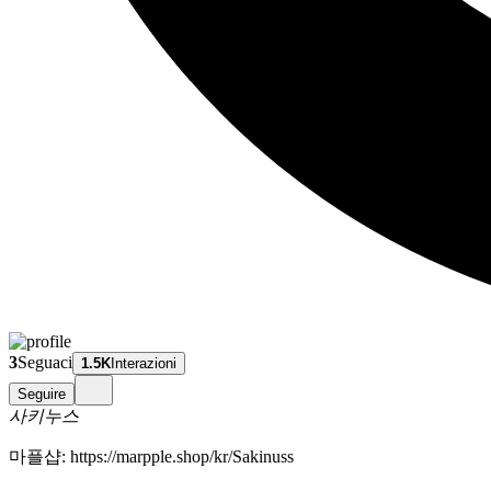
3
Seguaci
1.5K
Interazioni
Seguire
사키누스
마플샵: https://marpple.shop/kr/Sakinuss