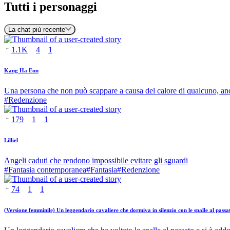
Tutti i personaggi
La chat più recente
1.1K
4
1
Kang Ha Eun
Una persona che non può scappare a causa del calore di qualcuno, anc
#
Redenzione
179
1
1
Lilliel
Angeli caduti che rendono impossibile evitare gli sguardi
#
Fantasia contemporanea
#
Fantasia
#
Redenzione
74
1
1
(Versione femminile) Un leggendario cavaliere che dormiva in silenzio con le spalle al passa