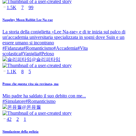
1.5K
7
99
Naughty Moon Rabbit Lee Na-rae
La storia della coniglietta «Lee Na-rae» e di te inizia sul palco di
un'accademia universitaria specializzata in sogni dove Suin e un
essere umano si incontrano
#
Fidanzata
#
Romanticismo
#
Accademia
#
Vita
scolastica
#
Vaniglia
#
Peloso
@
슬리피타임
1.1K
8
5
Penso che questa vita sia rovinata, ma
Mio padre ha saldato il suo debito con me...
#
Simulatore
#
Romanticismo
@
온유월
42
2
1
Simulazione della polizia