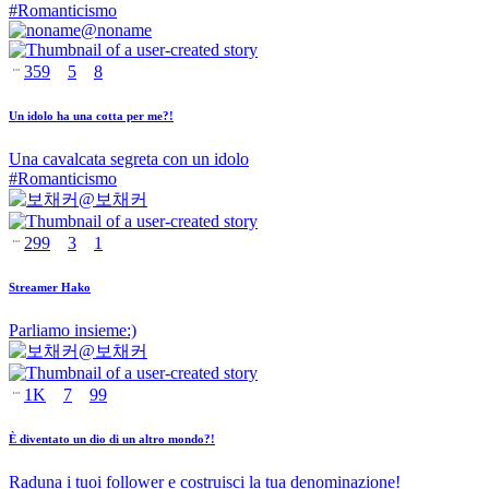
#
Romanticismo
@
noname
359
5
8
Un idolo ha una cotta per me?!
Una cavalcata segreta con un idolo
#
Romanticismo
@
보채커
299
3
1
Streamer Hako
Parliamo insieme:)
@
보채커
1K
7
99
È diventato un dio di un altro mondo?!
Raduna i tuoi follower e costruisci la tua denominazione!