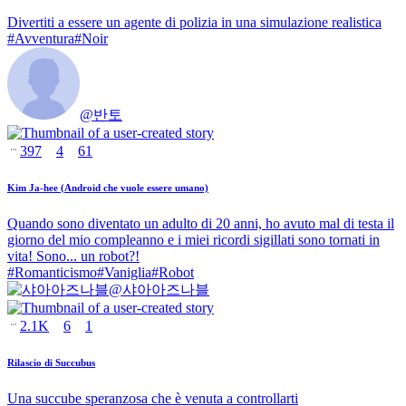
Divertiti a essere un agente di polizia in una simulazione realistica
#
Avventura
#
Noir
@
반토
397
4
61
Kim Ja-hee (Android che vuole essere umano)
Quando sono diventato un adulto di 20 anni, ho avuto mal di testa il
giorno del mio compleanno e i miei ricordi sigillati sono tornati in
vita! Sono... un robot?!
#
Romanticismo
#
Vaniglia
#
Robot
@
샤아아즈나블
2.1K
6
1
Rilascio di Succubus
Una succube speranzosa che è venuta a controllarti