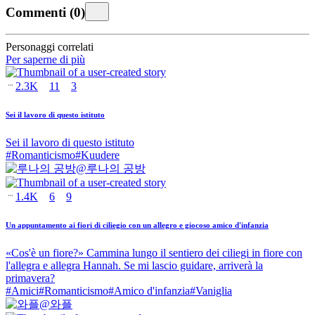
Commenti
(
0
)
Personaggi correlati
Per saperne di più
2.3K
11
3
Sei il lavoro di questo istituto
Sei il lavoro di questo istituto
#
Romanticismo
#
Kuudere
@
루나의 공방
1.4K
6
9
Un appuntamento ai fiori di ciliegio con un allegro e giocoso amico d'infanzia
«Cos'è un fiore?» Cammina lungo il sentiero dei ciliegi in fiore con
l'allegra e allegra Hannah. Se mi lascio guidare, arriverà la
primavera?
#
Amici
#
Romanticismo
#
Amico d'infanzia
#
Vaniglia
@
와플