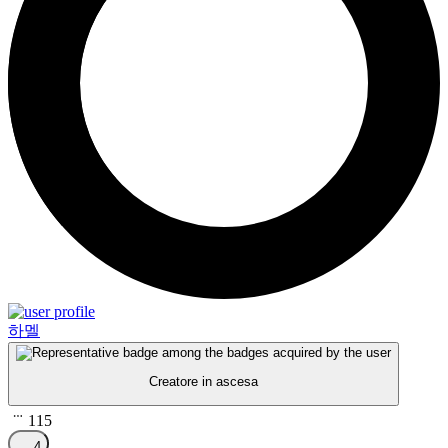
하멜
Creatore in ascesa
115
4