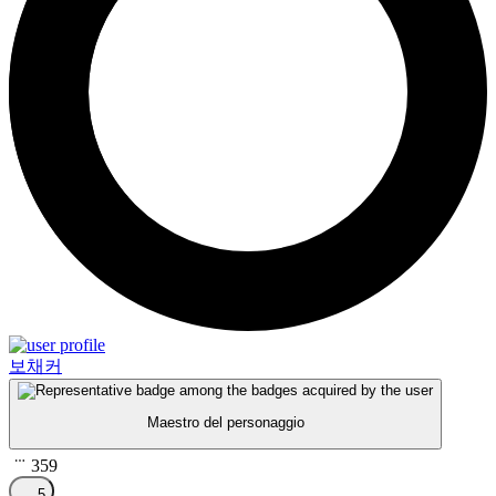
보채커
Maestro del personaggio
359
5