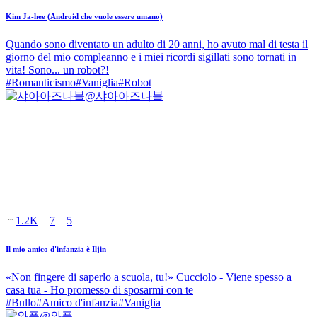
Kim Ja-hee (Android che vuole essere umano)
Quando sono diventato un adulto di 20 anni, ho avuto mal di testa il
giorno del mio compleanno e i miei ricordi sigillati sono tornati in
vita! Sono... un robot?!
#
Romanticismo
#
Vaniglia
#
Robot
@
샤아아즈나블
1.2K
7
5
Il mio amico d'infanzia è Iljin
«Non fingere di saperlo a scuola, tu!» Cucciolo - Viene spesso a
casa tua - Ho promesso di sposarmi con te
#
Bullo
#
Amico d'infanzia
#
Vaniglia
@
와플