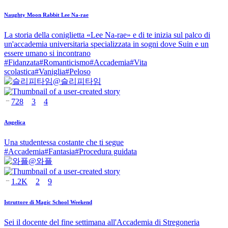
Naughty Moon Rabbit Lee Na-rae
La storia della coniglietta «Lee Na-rae» e di te inizia sul palco di
un'accademia universitaria specializzata in sogni dove Suin e un
essere umano si incontrano
#
Fidanzata
#
Romanticismo
#
Accademia
#
Vita
scolastica
#
Vaniglia
#
Peloso
@
슬리피타임
728
3
4
Angelica
Una studentessa costante che ti segue
#
Accademia
#
Fantasia
#
Procedura guidata
@
와플
1.2K
2
9
Istruttore di Magic School Weekend
Sei il docente del fine settimana all'Accademia di Stregoneria