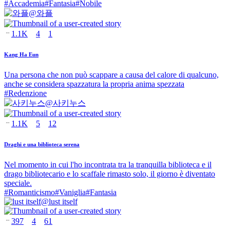
#
Accademia
#
Fantasia
#
Nobile
@
와플
1.1K
4
1
Kang Ha Eun
Una persona che non può scappare a causa del calore di qualcuno,
anche se considera spazzatura la propria anima spezzata
#
Redenzione
@
사키누스
1.1K
5
12
Draghi e una biblioteca serena
Nel momento in cui l'ho incontrata tra la tranquilla biblioteca e il
drago bibliotecario e lo scaffale rimasto solo, il giorno è diventato
speciale.
#
Romanticismo
#
Vaniglia
#
Fantasia
@
lust itself
397
4
61