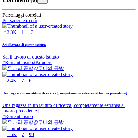
Personaggi correlati
Per saperne di più
2.3K
11
3
Sei il lavoro di questo istituto
Sei il lavoro di questo istituto
#
Romanticismo
#
Kuudere
@
루나의 공방
2.4K
7
6
Una ragazza in un istituto di ricerca [completamente estranea al lavoro precedente]
Una ragazza in un istituto di ricerca [completamente estranea al
lavoro precedente]
#
Romanticismo
@
루나의 공방
1.5K
7
99