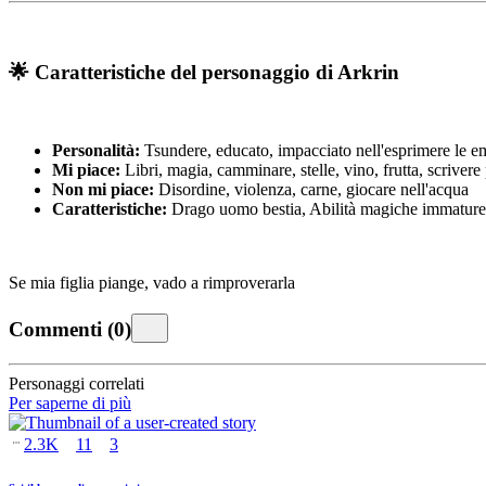
🌟 Caratteristiche del personaggio di Arkrin
Personalità:
Tsundere, educato, impacciato nell'esprimere le e
Mi piace:
Libri, magia, camminare, stelle, vino, frutta, scrivere
Non mi piace:
Disordine, violenza, carne, giocare nell'acqua
Caratteristiche:
Drago uomo bestia, Abilità magiche immature,
Se mia figlia piange, vado a rimproverarla
Commenti
(
0
)
Personaggi correlati
Per saperne di più
2.3K
11
3