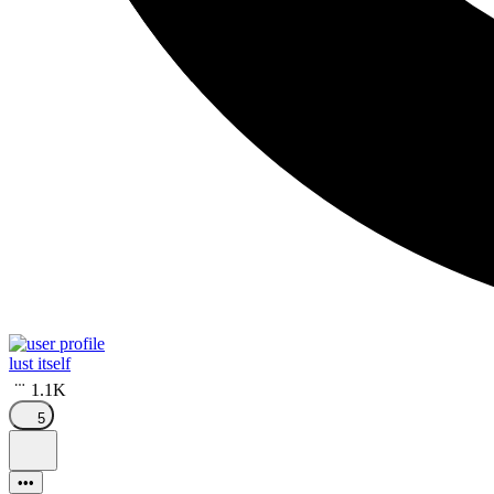
lust itself
1.1K
5
•••