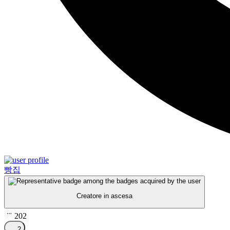
빵집
Creatore in ascesa
202
2