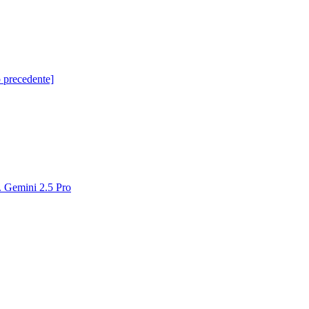
o precedente]
a. Gemini 2.5 Pro