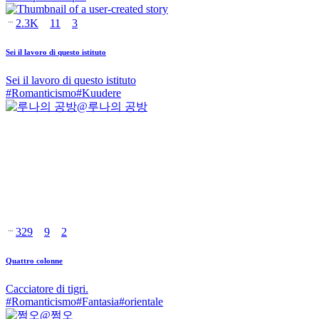
2.3K
11
3
Sei il lavoro di questo istituto
Sei il lavoro di questo istituto
#
Romanticismo
#
Kuudere
@
루나의 공방
329
9
2
Quattro colonne
Cacciatore di tigri.
#
Romanticismo
#
Fantasia
#
orientale
@
쩜오