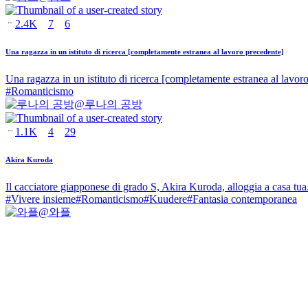
2.4K
7
6
Una ragazza in un istituto di ricerca [completamente estranea al lavoro precedente]
Una ragazza in un istituto di ricerca [completamente estranea al lavor
#
Romanticismo
@
루나의 공방
1.1K
4
29
Akira Kuroda
Il cacciatore giapponese di grado S, Akira Kuroda, alloggia a casa tu
#
Vivere insieme
#
Romanticismo
#
Kuudere
#
Fantasia contemporanea
@
와플