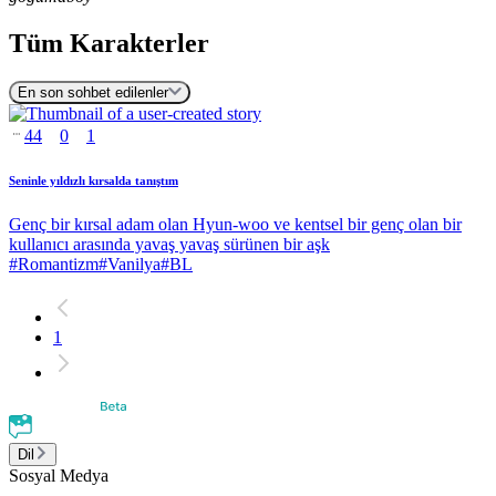
Tüm Karakterler
En son sohbet edilenler
44
0
1
Seninle yıldızlı kırsalda tanıştım
Genç bir kırsal adam olan Hyun-woo ve kentsel bir genç olan bir
kullanıcı arasında yavaş yavaş sürünen bir aşk
#
Romantizm
#
Vanilya
#
BL
1
Dil
Sosyal Medya