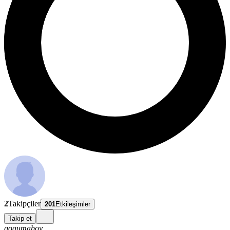
2
Takipçiler
201
Etkileşimler
Takip et
gogumaboy