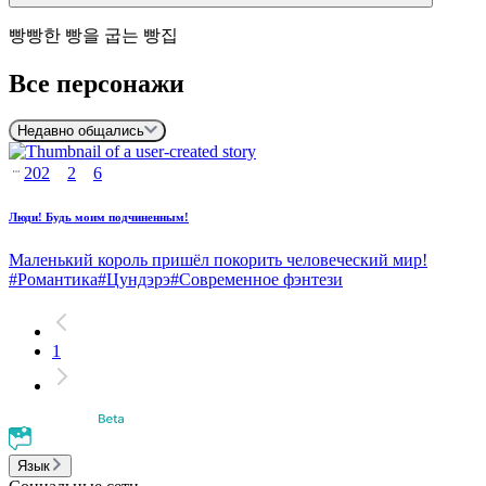
빵빵한 빵을 굽는 빵집
Все персонажи
Недавно общались
202
2
6
Люди! Будь моим подчиненным!
Маленький король пришёл покорить человеческий мир!
#
Романтика
#
Цундэрэ
#
Современное фэнтези
1
Язык