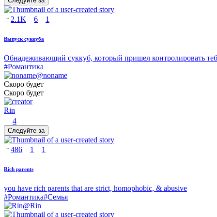
Следуйте за
2.1K
6
1
Выпуск суккуба
Обнадеживающий суккуб, который пришел контролировать те
#
Романтика
@
noname
Скоро будет
Скоро будет
Rin
4
Следуйте за
486
1
1
Rich parents
you have rich parents that are strict, homophobic, & abusive
#
Романтика
#
Семья
@
Rin