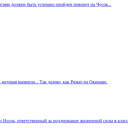
огами должен быть успешно пройден поворот на Чусок...
которая вымерла... Так далеко, как Рюкю на Окинаве.
 Ноэль, ответственный за поддержание жизненной силы в классе,