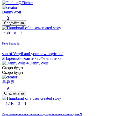
@
Fitcher
DannyWolf
0
Следуйте за
38
0
3
Nero Sparada
son of Vergil and your new boyfriend
#
Парень
#
Романтика
#
Фантастика
@
DannyWolf
Скоро будет
Скоро будет
온유월
9
Следуйте за
1.1K
3
1
Управляющий моей школой — домработница в моем доме?!