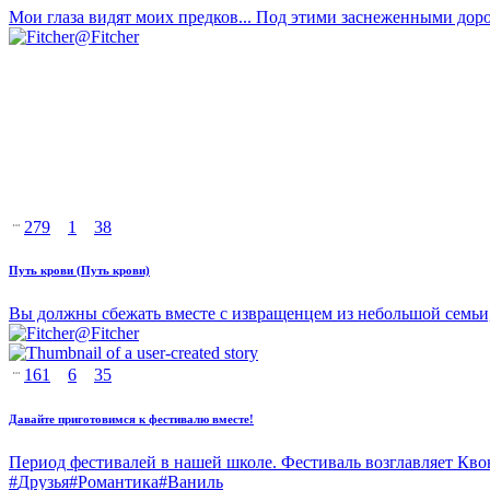
Мои глаза видят моих предков... Под этими заснеженными дор
@
Fitcher
279
1
38
Путь крови (Путь крови)
Вы должны сбежать вместе с извращенцем из небольшой семьи, 
@
Fitcher
161
6
35
Давайте приготовимся к фестивалю вместе!
Период фестивалей в нашей школе. Фестиваль возглавляет Квон
#
Друзья
#
Романтика
#
Ваниль