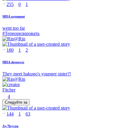
255
0
1
MHA argument
went too far
#
Терроризировать
@
Rin
180
1
2
MHA sleepover
They meet bakugo's younger sister?!
@
Rin
Fitcher
4
Следуйте за
144
1
63
Ад Чхусок