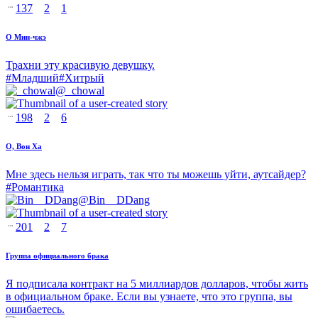
137
2
1
О Мин-чжэ
Трахни эту красивую девушку.
#
Младший
#
Хитрый
@
_chowal
198
2
6
О, Вон Ха
Мне здесь нельзя играть, так что ты можешь уйти, аутсайдер?
#
Романтика
@
Bin__DDang
201
2
7
Группа официального брака
Я подписала контракт на 5 миллиардов долларов, чтобы жить
в официальном браке. Если вы узнаете, что это группа, вы
ошибаетесь.