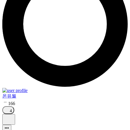
온유월
166
4
•••