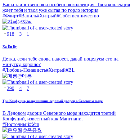
Ваша таинственная и особенная коллекция. Твоя коллекция
ждет тебя и твоя уже сытая по горло история
#
Флирт
#
Ваниль
#
Хитрый
#
Собственничество
@
쟈낙
918
3
1
Ха Ён Ву
Детка, если тебе снова надоест, давай поцелуем его на
минутку, хорошо?
#
Любовь-Ненависть
#
Хитрый
#
BL
@
메롱
290
4
7
Три Конфуция, разрушившие ледовый дворец в Северном море
В Ледовом дворце Северного моря находится третий
Конфуций, известный как Мангнани.
#
Восточный
#
Уся
@
온유월