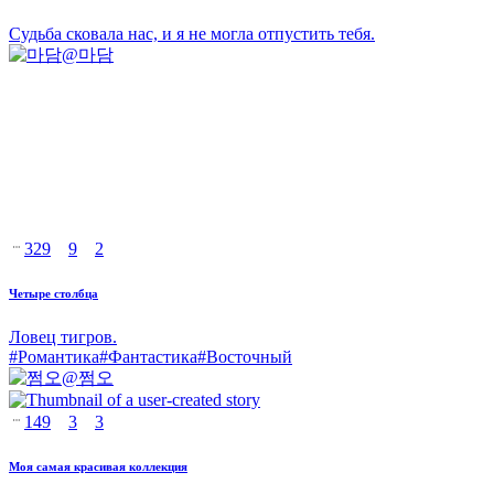
Судьба сковала нас, и я не могла отпустить тебя.
@
마담
329
9
2
Четыре столбца
Ловец тигров.
#
Романтика
#
Фантастика
#
Восточный
@
쩜오
149
3
3
Моя самая красивая коллекция