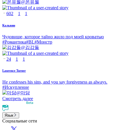
@
온유월
602
1
1
Кальвин
Чудовище, которое тайно жило под моей кроватью
#
Романтика
#
BL
#
Монстр
@
김갑돌
24
1
1
Laurence Turner
He confesses his sins, and you say forgiveness as always.
#
Искупление
@
마담
Смотреть далее
Язык
Социальные сети