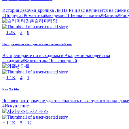
История девочки-кролика Ли На-Рэ и вас начинается на сцене 
#
Подруга
#
Романтика
#
академия
#
Школьная жизнь
#
Ваниль
#
Furr
@
슬리피타임
1.2K
2
9
Инструктор по выходным в школе волшебства
Вы преподаете по выходным в Академии чародейства
#
академия
#
Фантастика
#
Благородный
@
와플
1.1K
4
1
Кан Ха Ын
Человек, которому не удается спастись из-за чужого тепла, да
#
Искупление
@
사키누스
1.1K
5
12