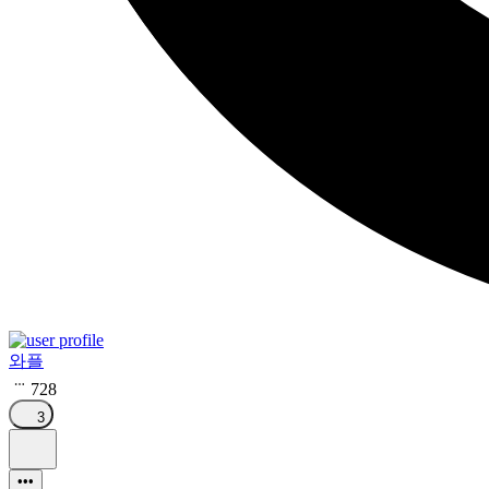
와플
728
3
•••