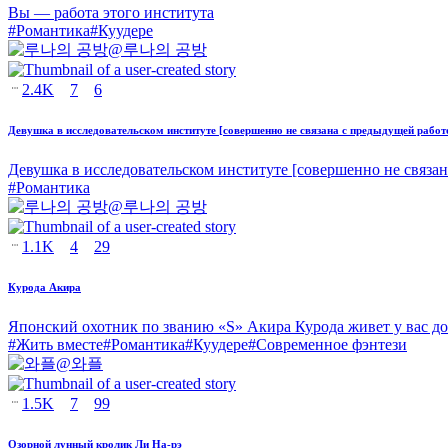
Вы — работа этого института
#
Романтика
#
Куудере
@
루나의 공방
2.4K
7
6
Девушка в исследовательском институте [совершенно не связана с предыдущей работ
Девушка в исследовательском институте [совершенно не связа
#
Романтика
@
루나의 공방
1.1K
4
29
Курода Акира
Японский охотник по званию «S» Акира Курода живет у вас до
#
Жить вместе
#
Романтика
#
Куудере
#
Современное фэнтези
@
와플
1.5K
7
99
Озорной лунный кролик Ли На-рэ