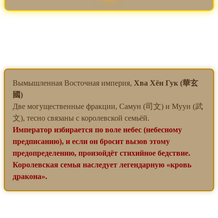
Вымышленная Восточная империя,
Хва Хён Гук (華玄
國)
Две могущественные фракции, Самун (司文) и Муун (武
文), тесно связаны с королевской семьёй.
Император избирается по воле небес (небесному
предписанию), и если он бросит вызов этому
предопределению, произойдёт стихийное бедствие.
Королевская семья наследует легендарную «кровь
дракона».