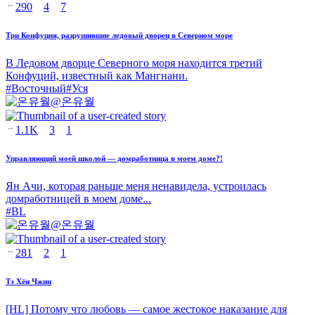
290
4
7
Три Конфуция, разрушившие ледовый дворец в Северном море
В Ледовом дворце Северного моря находится третий
Конфуций, известный как Мангнани.
#
Восточный
#
Уся
@
온유월
1.1K
3
1
Управляющий моей школой — домработница в моем доме?!
Ян Ачи, которая раньше меня ненавидела, устроилась
домработницей в моем доме...
#
BL
@
온유월
281
2
1
Тэ Хён Чжин
[HL] Потому что любовь — самое жестокое наказание для