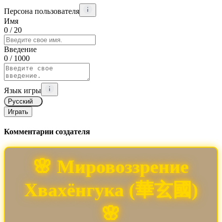
Персона пользователя
Имя
0
/ 20
Введение
0
/ 1000
Язык игры
Русский
Играть
Комментарии создателя
🌸 Мировоззрение
Хвахёнгука (華玄國)
🌸