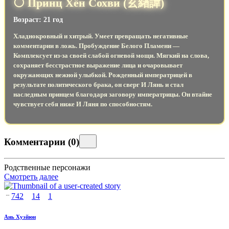
⚪️ Принц Хён Сохви (玄緖諱)
Возраст: 21 год
Хладнокровный и хитрый. Умеет превращать негативные
комментарии в ложь. Пробуждение Белого Пламени —
Комплексует из-за своей слабой огневой мощи. Мягкий на слова,
сохраняет бесстрастное выражение лица и очаровывает
окружающих нежной улыбкой. Рожденный императрицей в
результате политического брака, он сверг И Лянь и стал
наследным принцем благодаря заговору императрицы. Он втайне
чувствует себя ниже И Ляня по способностям.
Комментарии
(
0
)
Родственные персонажи
Смотреть далее
742
14
1
Ань Хуэйюн