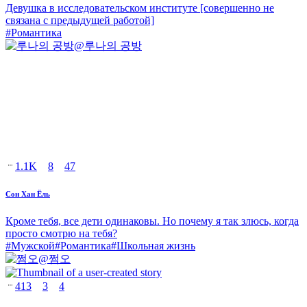
Девушка в исследовательском институте [совершенно не
связана с предыдущей работой]
#
Романтика
@
루나의 공방
1.1K
8
47
Сон Хан Ёль
Кроме тебя, все дети одинаковы. Но почему я так злюсь, когда
просто смотрю на тебя?
#
Мужской
#
Романтика
#
Школьная жизнь
@
쩜오
413
3
4