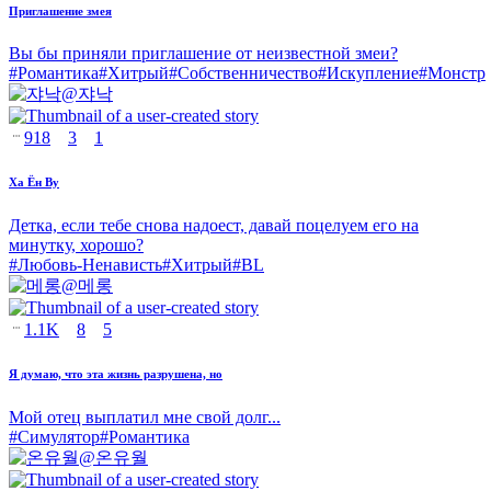
Приглашение змея
Вы бы приняли приглашение от неизвестной змеи?
#
Романтика
#
Хитрый
#
Собственничество
#
Искупление
#
Монстр
@
쟈낙
918
3
1
Ха Ён Ву
Детка, если тебе снова надоест, давай поцелуем его на
минутку, хорошо?
#
Любовь-Ненависть
#
Хитрый
#
BL
@
메롱
1.1K
8
5
Я думаю, что эта жизнь разрушена, но
Мой отец выплатил мне свой долг...
#
Симулятор
#
Романтика
@
온유월