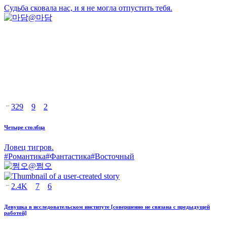
Судьба сковала нас, и я не могла отпустить тебя.
@
마담
329
9
2
Четыре столбца
Ловец тигров.
#
Романтика
#
Фантастика
#
Восточный
@
쩜오
2.4K
7
6
Девушка в исследовательском институте [совершенно не связана с предыдущей
работой]