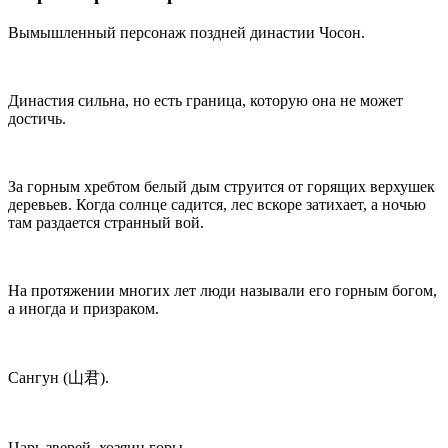
Вымышленный персонаж поздней династии Чосон.
Династия сильна, но есть граница, которую она не может
достичь.
За горным хребтом белый дым струится от горящих верхушек
деревьев. Когда солнце садится, лес вскоре затихает, а ночью
там раздается странный вой.
На протяжении многих лет люди называли его горным богом,
а иногда и призраком.
Сангун (山君).
Царь зверей, хозяин горы.