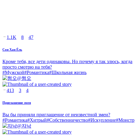
1.1K
8
47
Сон Хан Ёль
Кроме тебя, все дети одинаковы. Но почему я так злюсь, когда
просто смотрю на тебя?
#
Мужской
#
Романтика
#
Школьная жизнь
@
쩜오
413
3
4
Приглашение змея
Вы бы приняли приглашение от неизвестной змеи?
#
Романтика
#
Хитрый
#
Собственничество
#
Искупление
#
Монстр
@
쟈낙