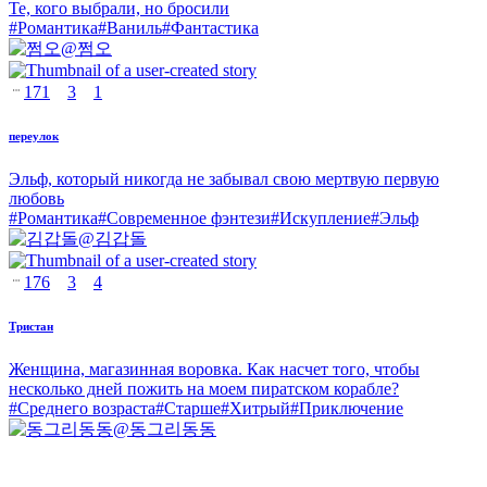
Те, кого выбрали, но бросили
#
Романтика
#
Ваниль
#
Фантастика
@
쩜오
171
3
1
переулок
Эльф, который никогда не забывал свою мертвую первую
любовь
#
Романтика
#
Современное фэнтези
#
Искупление
#
Эльф
@
김갑돌
176
3
4
Тристан
Женщина, магазинная воровка. Как насчет того, чтобы
несколько дней пожить на моем пиратском корабле?
#
Среднего возраста
#
Старше
#
Хитрый
#
Приключение
@
동그리동동