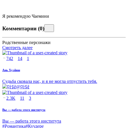
Я рекомендую Чаемини
Комментарии
(
0
)
Родственные персонажи
Смотреть далее
742
14
1
Ань Хуэйюн
Судьба сковала нас, и я не могла отпустить тебя.
@
마담
2.3K
11
3
Вы — работа этого института
Вы — работа этого института
#
Романтика
#
Куудере