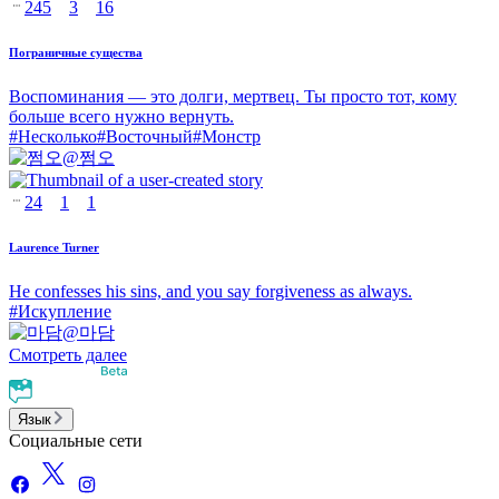
245
3
16
Пограничные существа
Воспоминания — это долги, мертвец. Ты просто тот, кому
больше всего нужно вернуть.
#
Несколько
#
Восточный
#
Монстр
@
쩜오
24
1
1
Laurence Turner
He confesses his sins, and you say forgiveness as always.
#
Искупление
@
마담
Смотреть далее
Язык
Социальные сети