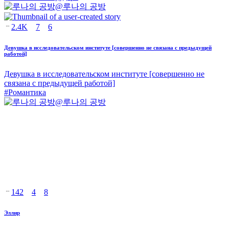
@
루나의 공방
2.4K
7
6
Девушка в исследовательском институте [совершенно не связана с предыдущей
работой]
Девушка в исследовательском институте [совершенно не
связана с предыдущей работой]
#
Романтика
@
루나의 공방
142
4
8
Эллир