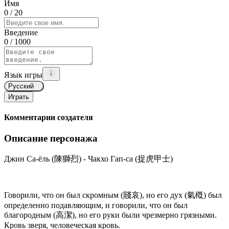
Имя
0
/ 20
Введение
0
/ 1000
Язык игры
Русский
Играть
Комментарии создателя
Описание персонажа
Джин Са-ёль (陳獅烈) - Чакхо Гап-са (捉虎甲士)
Говорили, что он был скромным (賤哀), но его дух (氣槪) был
определенно подавляющим, и говорили, что он был
благородным (高潔), но его руки были чрезмерно грязными.
Кровь зверя, человеческая кровь.