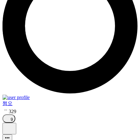
쩜오
329
9
•••