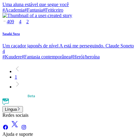
Uma aluna estável que segue você
#
Academia
#
Fantasia
#
Feiticeiro
409
4
2
Sasaki Sora
Um caçador japonês de nível A está me perseguindo. Claude Soneto
4
#
Kuudere
#
Fantasia contemporânea
#
Herói/heroína
1
Língua
Redes sociais
Ajuda e suporte