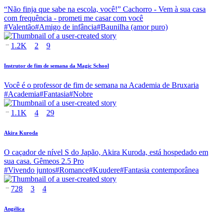
“Não finja que sabe na escola, você!” Cachorro - Vem à sua casa
com frequência - prometi me casar com você
#
Valentão
#
Amigo de infância
#
Baunilha (amor puro)
1.2K
2
9
Instrutor de fim de semana da Magic School
Você é o professor de fim de semana na Academia de Bruxaria
#
Academia
#
Fantasia
#
Nobre
1.1K
4
29
Akira Kuroda
O caçador de nível S do Japão, Akira Kuroda, está hospedado em
sua casa. Gêmeos 2.5 Pro
#
Vivendo juntos
#
Romance
#
Kuudere
#
Fantasia contemporânea
728
3
4
Angélica