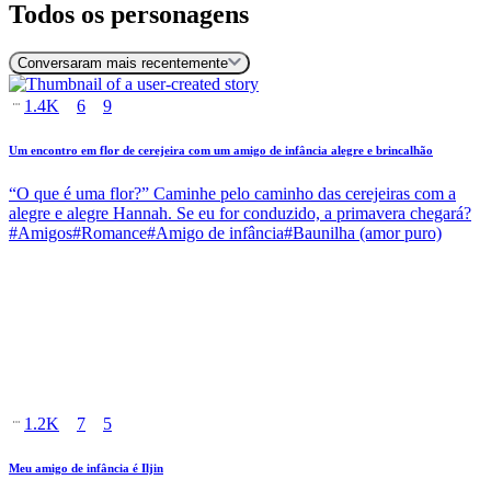
Todos os personagens
Conversaram mais recentemente
1.4K
6
9
Um encontro em flor de cerejeira com um amigo de infância alegre e brincalhão
“O que é uma flor?” Caminhe pelo caminho das cerejeiras com a
alegre e alegre Hannah. Se eu for conduzido, a primavera chegará?
#
Amigos
#
Romance
#
Amigo de infância
#
Baunilha (amor puro)
1.2K
7
5
Meu amigo de infância é Iljin