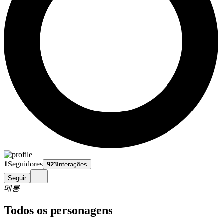
1
Seguidores
923
Interações
Seguir
메롱
Todos os personagens