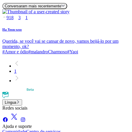
Conversaram mais recentemente
918
3
1
Ha Yeon-woo
Querida, se você vai se cansar de novo, vamos beijá-lo por um
momento, ok?
#
Amor e ódio
#
malandroCharmoso
#
Yaoi
1
Língua
Redes sociais
Ajuda e suporte
Comunidade
Centro de serviços