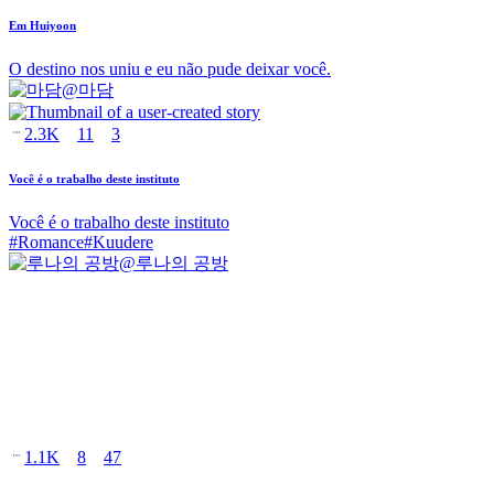
Em Huiyoon
O destino nos uniu e eu não pude deixar você.
@
마담
2.3K
11
3
Você é o trabalho deste instituto
Você é o trabalho deste instituto
#
Romance
#
Kuudere
@
루나의 공방
1.1K
8
47