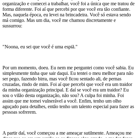
organização e comecei a trabalhar, você foi a única que me tratou de
forma diferente. Foi aí que percebi por que você era tão confiante.
Mas, naquela época, eu levei na brincadeira. Você só estava sendo
má comigo. Mas um dia, você me chamou discretamente e
sussurrou:
"Noona, eu sei que você é uma espiã."
Por um momento, doeu. Eu nem me perguntei como você sabia. Eu
simplesmente tinha que sair daqui. Eu tentei o meu melhor para não
ser pego, fazendo birra, mas você ficou sentado ali, de pernas
cruzadas, rindo de mim. Foi aí que percebi que você era um traidor
da minha organização principal. E daí se você era um traidor? Eu
sou o vilão desta organização, não sou? A culpa foi minha. Foi
assim que me tornei vulnerável a você. Enfim, tenho um olho
aguçado para detalhes, então tenho um talento especial para fazer as
pessoas sofrerem.
A partir daí, você começou a me ameaçar sutilmente. Ameaçou me