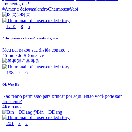
momento, ok?
#
Amor e ódio
#
malandroCharmoso
#
Yaoi
@
메롱
1.1K
8
5
Acho que essa vida está arruinada, mas
Meu pai pagou sua dívida comigo...
#
Simulador
#
Romance
@
온유월
198
2
6
Oh Won Ha
Não tenho permissão para brincar por aqui, então você pode sair,
forasteiro?
#
Romance
@
Bin__DDang
201
2
7