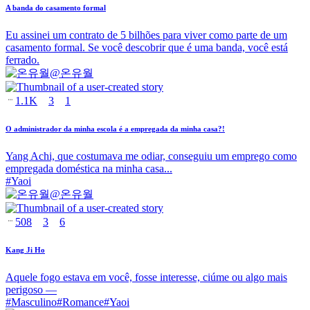
A banda do casamento formal
Eu assinei um contrato de 5 bilhões para viver como parte de um
casamento formal. Se você descobrir que é uma banda, você está
ferrado.
@
온유월
1.1K
3
1
O administrador da minha escola é a empregada da minha casa?!
Yang Achi, que costumava me odiar, conseguiu um emprego como
empregada doméstica na minha casa...
#
Yaoi
@
온유월
508
3
6
Kang Ji Ho
Aquele fogo estava em você, fosse interesse, ciúme ou algo mais
perigoso —
#
Masculino
#
Romance
#
Yaoi