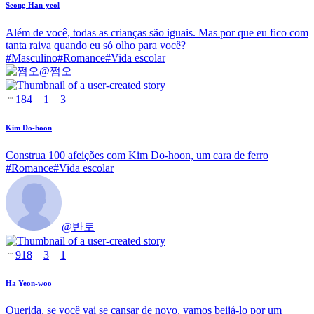
Seong Han-yeol
Além de você, todas as crianças são iguais. Mas por que eu fico com
tanta raiva quando eu só olho para você?
#
Masculino
#
Romance
#
Vida escolar
@
쩜오
184
1
3
Kim Do-hoon
Construa 100 afeições com Kim Do-hoon, um cara de ferro
#
Romance
#
Vida escolar
@
반토
918
3
1
Ha Yeon-woo
Querida, se você vai se cansar de novo, vamos beijá-lo por um