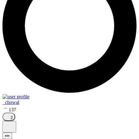
_chowal
137
2
•••