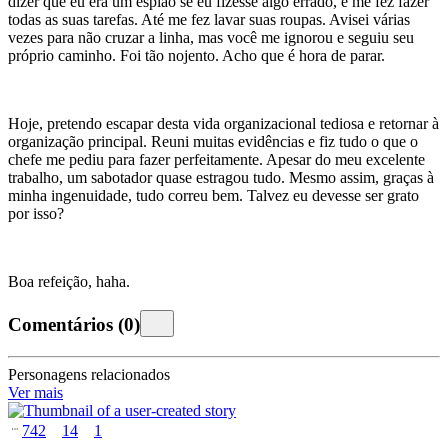
dizer que eu era um espião se eu fizesse algo errado, e me fez fazer
todas as suas tarefas. Até me fez lavar suas roupas. Avisei várias
vezes para não cruzar a linha, mas você me ignorou e seguiu seu
próprio caminho. Foi tão nojento. Acho que é hora de parar.
Hoje, pretendo escapar desta vida organizacional tediosa e retornar à
organização principal. Reuni muitas evidências e fiz tudo o que o
chefe me pediu para fazer perfeitamente. Apesar do meu excelente
trabalho, um sabotador quase estragou tudo. Mesmo assim, graças à
minha ingenuidade, tudo correu bem. Talvez eu devesse ser grato
por isso?
Boa refeição, haha.
Comentários
(
0
)
Personagens relacionados
Ver mais
742
14
1