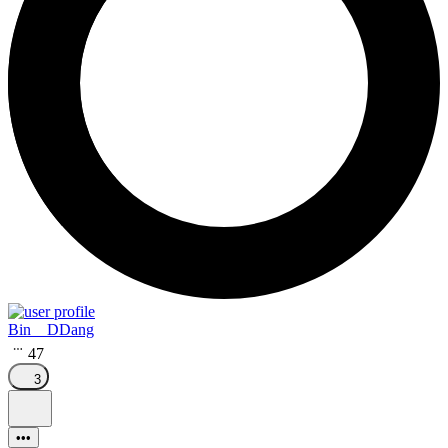
Bin__DDang
47
3
•••