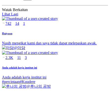
Watak Berkaitan
Lihat Lagi
742
14
1
Huiyoon
Nasib mengikat kami dan saya tidak dapat melepaskan awak.
@
마담
2.3K
11
3
Anda adalah kerja institut ini
Anda adalah kerja institut ini
#
percintaan
#
Kuudere
@
루나의 공방