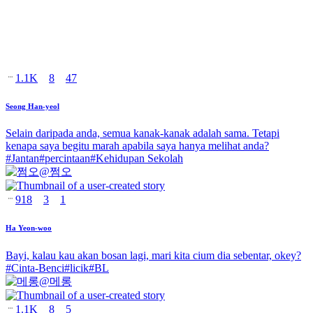
1.1K
8
47
Seong Han-yeol
Selain daripada anda, semua kanak-kanak adalah sama. Tetapi
kenapa saya begitu marah apabila saya hanya melihat anda?
#
Jantan
#
percintaan
#
Kehidupan Sekolah
@
쩜오
918
3
1
Ha Yeon-woo
Bayi, kalau kau akan bosan lagi, mari kita cium dia sebentar, okey?
#
Cinta-Benci
#
licik
#
BL
@
메롱
1.1K
8
5