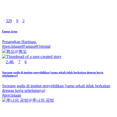
329
9
2
Empat lajur
Penangkap Harimau.
#
percintaan
#
Fantasi
#
Oriental
@
쩜오
2.4K
7
6
Seorang gadis di institut penyelidikan [sama sekali tidak berkaitan dengan kerja
sebelumnya]
Seorang gadis di institut penyelidikan [sama sekali tidak berkaitan
dengan kerja sebelumnya]
#
percintaan
@
루나의 공방