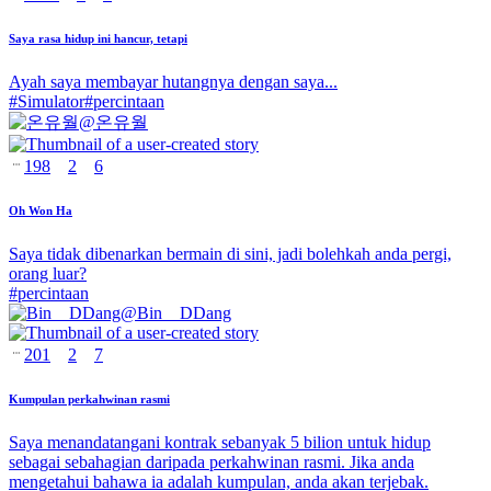
Saya rasa hidup ini hancur, tetapi
Ayah saya membayar hutangnya dengan saya...
#
Simulator
#
percintaan
@
온유월
198
2
6
Oh Won Ha
Saya tidak dibenarkan bermain di sini, jadi bolehkah anda pergi,
orang luar?
#
percintaan
@
Bin__DDang
201
2
7
Kumpulan perkahwinan rasmi
Saya menandatangani kontrak sebanyak 5 bilion untuk hidup
sebagai sebahagian daripada perkahwinan rasmi. Jika anda
mengetahui bahawa ia adalah kumpulan, anda akan terjebak.