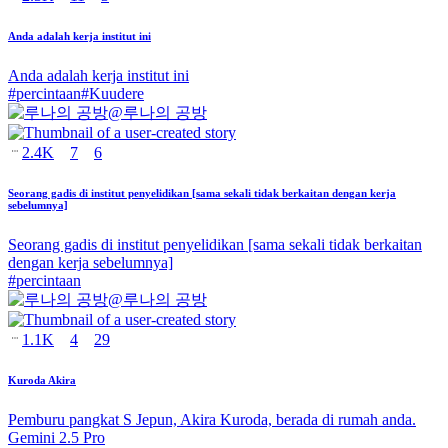
Anda adalah kerja institut ini
Anda adalah kerja institut ini
#
percintaan
#
Kuudere
@
루나의 공방
2.4K
7
6
Seorang gadis di institut penyelidikan [sama sekali tidak berkaitan dengan kerja
sebelumnya]
Seorang gadis di institut penyelidikan [sama sekali tidak berkaitan
dengan kerja sebelumnya]
#
percintaan
@
루나의 공방
1.1K
4
29
Kuroda Akira
Pemburu pangkat S Jepun, Akira Kuroda, berada di rumah anda.
Gemini 2.5 Pro