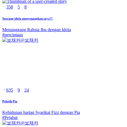
358
5
8
Seorang idola menyenangkan saya?!
Menunggang Rahsia Ibu dengan Idola
#
percintaan
@
보채커
635
9
24
Pelatih Pia
Kehidupan harian Syarikat Fizz dengan Pia
#
Pejabat
@
보채커