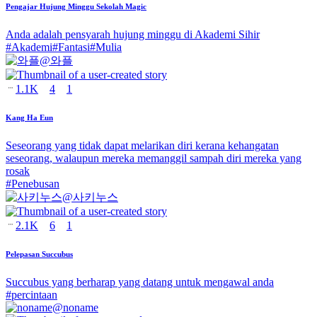
Pengajar Hujung Minggu Sekolah Magic
Anda adalah pensyarah hujung minggu di Akademi Sihir
#
Akademi
#
Fantasi
#
Mulia
@
와플
1.1K
4
1
Kang Ha Eun
Seseorang yang tidak dapat melarikan diri kerana kehangatan
seseorang, walaupun mereka memanggil sampah diri mereka yang
rosak
#
Penebusan
@
사키누스
2.1K
6
1
Pelepasan Succubus
Succubus yang berharap yang datang untuk mengawal anda
#
percintaan
@
noname