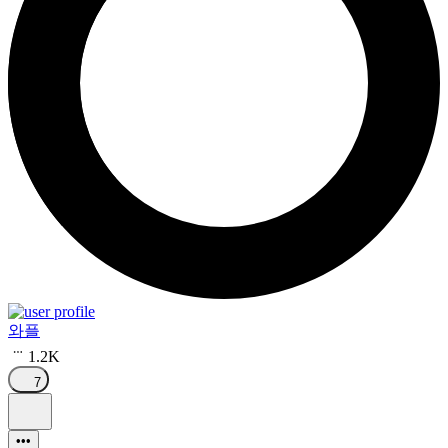
와플
1.2K
7
•••