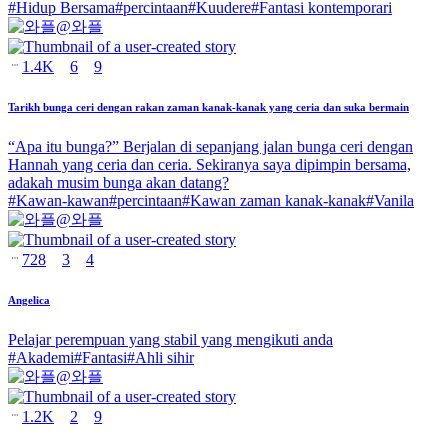
#
Hidup Bersama
#
percintaan
#
Kuudere
#
Fantasi kontemporari
@
와플
1.4K
6
9
Tarikh bunga ceri dengan rakan zaman kanak-kanak yang ceria dan suka bermain
“Apa itu bunga?” Berjalan di sepanjang jalan bunga ceri dengan
Hannah yang ceria dan ceria. Sekiranya saya dipimpin bersama,
adakah musim bunga akan datang?
#
Kawan-kawan
#
percintaan
#
Kawan zaman kanak-kanak
#
Vanila
@
와플
728
3
4
Angelica
Pelajar perempuan yang stabil yang mengikuti anda
#
Akademi
#
Fantasi
#
Ahli sihir
@
와플
1.2K
2
9