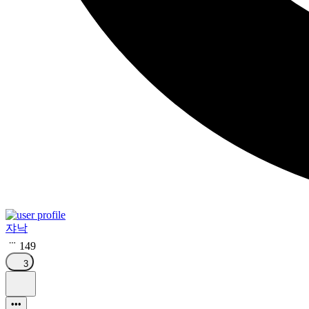
쟈낙
149
3
•••