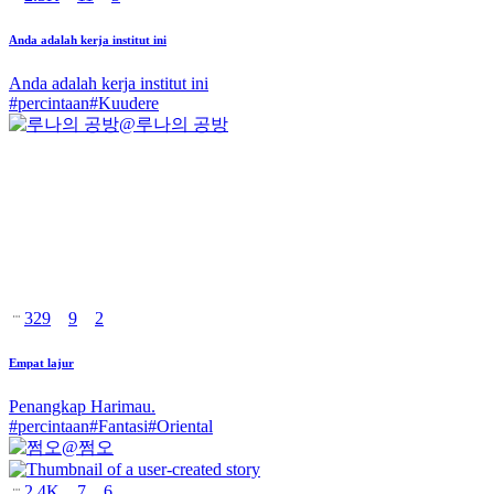
Anda adalah kerja institut ini
Anda adalah kerja institut ini
#
percintaan
#
Kuudere
@
루나의 공방
329
9
2
Empat lajur
Penangkap Harimau.
#
percintaan
#
Fantasi
#
Oriental
@
쩜오
2.4K
7
6