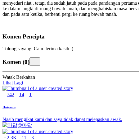
menyedari niat
, tetapi dia sudah jatuh pada
pada pandangan pertama 
ke dalam tangki di ruang bawah tanah, dan menghabiskan masa bersa
dan pada satu ketika,
berhenti pergi ke ruang bawah tanah.
Komen Pencipta
Tolong sayangi Cain. terima kasih :)
Komen
(
0
)
Watak Berkaitan
Lihat Lagi
742
14
1
Huiyoon
Nasib mengikat kami dan saya tidak dapat melepaskan awak.
@
마담
2.3K
11
3