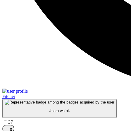
Fitcher
Juara watak
37
0