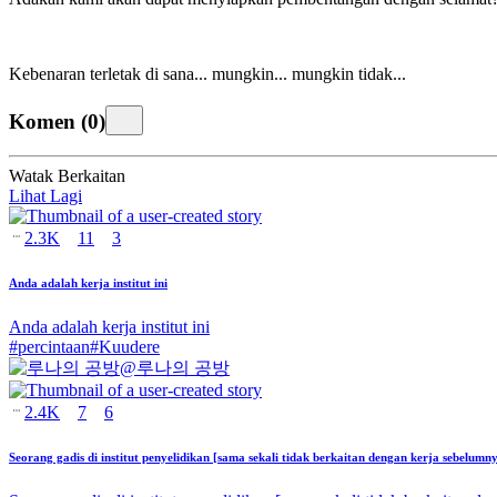
Kebenaran terletak di sana... mungkin... mungkin tidak...
Komen
(
0
)
Watak Berkaitan
Lihat Lagi
2.3K
11
3
Anda adalah kerja institut ini
Anda adalah kerja institut ini
#
percintaan
#
Kuudere
@
루나의 공방
2.4K
7
6
Seorang gadis di institut penyelidikan [sama sekali tidak berkaitan dengan kerja sebelumn