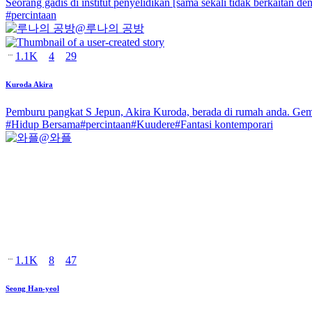
Seorang gadis di institut penyelidikan [sama sekali tidak berkaitan d
#
percintaan
@
루나의 공방
1.1K
4
29
Kuroda Akira
Pemburu pangkat S Jepun, Akira Kuroda, berada di rumah anda. Gem
#
Hidup Bersama
#
percintaan
#
Kuudere
#
Fantasi kontemporari
@
와플
1.1K
8
47
Seong Han-yeol