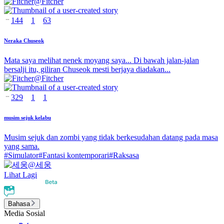
@
Fitcher
144
1
63
Neraka Chuseok
Mata saya melihat nenek moyang saya... Di bawah jalan-jalan
bersalji itu, giliran Chuseok mesti berjaya diadakan...
@
Fitcher
329
1
1
musim sejuk kelabu
Musim sejuk dan zombi yang tidak berkesudahan datang pada masa
yang sama.
#
Simulator
#
Fantasi kontemporari
#
Raksasa
@
세웅
Lihat Lagi
Bahasa
Media Sosial