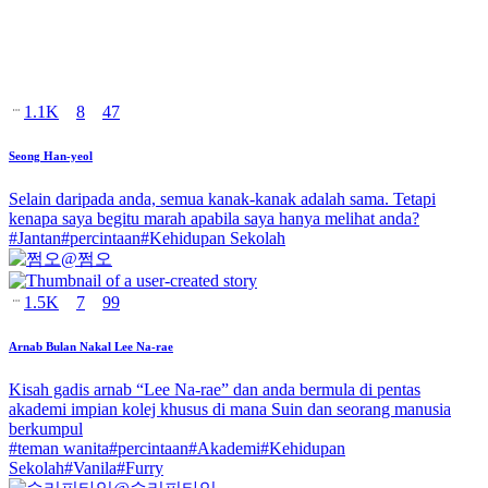
1.1K
8
47
Seong Han-yeol
Selain daripada anda, semua kanak-kanak adalah sama. Tetapi
kenapa saya begitu marah apabila saya hanya melihat anda?
#
Jantan
#
percintaan
#
Kehidupan Sekolah
@
쩜오
1.5K
7
99
Arnab Bulan Nakal Lee Na-rae
Kisah gadis arnab “Lee Na-rae” dan anda bermula di pentas
akademi impian kolej khusus di mana Suin dan seorang manusia
berkumpul
#
teman wanita
#
percintaan
#
Akademi
#
Kehidupan
Sekolah
#
Vanila
#
Furry