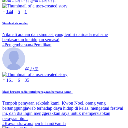
@
슬리피타임
144
5
1
Simulasi ais moden
Nikmati arahan dan simulasi yang terdiri daripada realisme
berdasarkan kehidupan semasa!
#
Pengembaraan
#
Pemilikan
@
반토
161
6
35
Mari bersiap sedia untuk perayaan bersama-sama!
Tempoh perayaan sekolah kami. Kwon Noel, orang yang
bertanggungjawab terhadap daya hidup di kelas, mengetuai festival
ini, dan dia ingin menggerakkan saya untuk mempersiapkan
perayaan itu...
#
Kawan-kawan
#
percintaan
#
Vanila