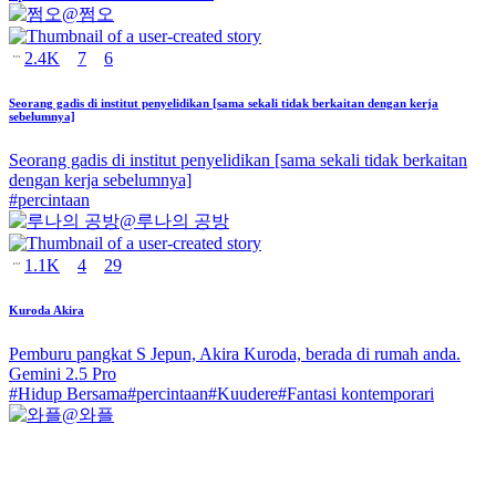
@
쩜오
2.4K
7
6
Seorang gadis di institut penyelidikan [sama sekali tidak berkaitan dengan kerja
sebelumnya]
Seorang gadis di institut penyelidikan [sama sekali tidak berkaitan
dengan kerja sebelumnya]
#
percintaan
@
루나의 공방
1.1K
4
29
Kuroda Akira
Pemburu pangkat S Jepun, Akira Kuroda, berada di rumah anda.
Gemini 2.5 Pro
#
Hidup Bersama
#
percintaan
#
Kuudere
#
Fantasi kontemporari
@
와플