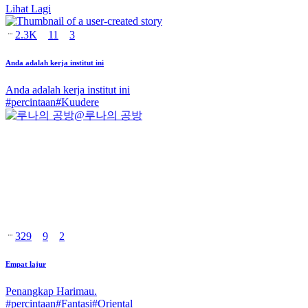
Lihat Lagi
2.3K
11
3
Anda adalah kerja institut ini
Anda adalah kerja institut ini
#
percintaan
#
Kuudere
@
루나의 공방
329
9
2
Empat lajur
Penangkap Harimau.
#
percintaan
#
Fantasi
#
Oriental