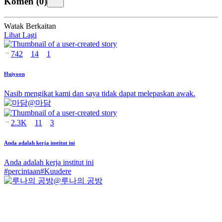
Komen
(
0
)
Watak Berkaitan
Lihat Lagi
742
14
1
Huiyoon
Nasib mengikat kami dan saya tidak dapat melepaskan awak.
@
마담
2.3K
11
3
Anda adalah kerja institut ini
Anda adalah kerja institut ini
#
percintaan
#
Kuudere
@
루나의 공방