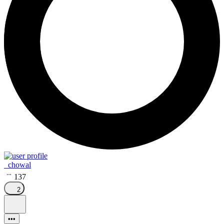
_chowal
137
2
•••