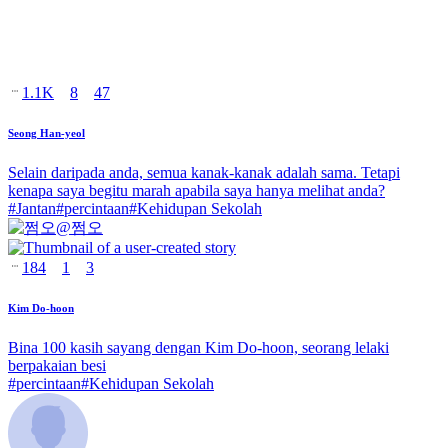
1.1K
8
47
Seong Han-yeol
Selain daripada anda, semua kanak-kanak adalah sama. Tetapi
kenapa saya begitu marah apabila saya hanya melihat anda?
#
Jantan
#
percintaan
#
Kehidupan Sekolah
@
쩜오
184
1
3
Kim Do-hoon
Bina 100 kasih sayang dengan Kim Do-hoon, seorang lelaki
berpakaian besi
#
percintaan
#
Kehidupan Sekolah