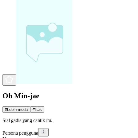
Oh Min-jae
#
Lebih muda
#
licik
Sial gadis yang cantik itu.
Persona pengguna