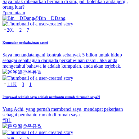
Saya tidak dibenarkan bermain di sini, jadi bolehkah anda pergi,
orang luar?
#
percintaan
@
Bin__DDang
201
2
7
Kumpulan perkahwinan rasmi
Saya menandatangani kontrak sebanyak 5 bilion untuk hidup
sebagai sebahagian daripada perkahwinan rasmi. Jika anda
mengetahui bahawa ia adalah kumpulan, anda akan terjebak.
@
온유월
1.1K
3
1
Pengawal sekolah saya adalah pembantu rumah di rumah saya?!
Yang Achi, yang pernah membenci saya, mendapat pekerjaan
sebagai pembantu rumah di rumah saya...
#
BL
@
온유월
508
3
6