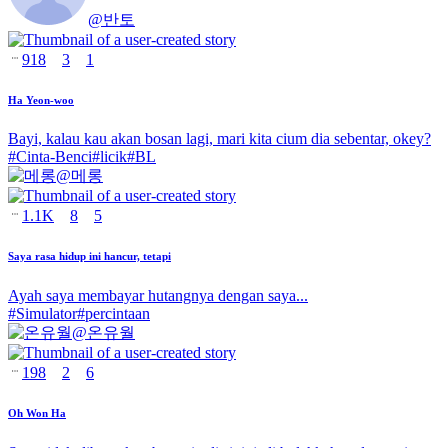
@
반토
918
3
1
Ha Yeon-woo
Bayi, kalau kau akan bosan lagi, mari kita cium dia sebentar, okey?
#
Cinta-Benci
#
licik
#
BL
@
메롱
1.1K
8
5
Saya rasa hidup ini hancur, tetapi
Ayah saya membayar hutangnya dengan saya...
#
Simulator
#
percintaan
@
온유월
198
2
6
Oh Won Ha