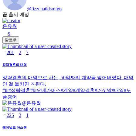
@
fizzchatldsmfgts
곧 출시 예정
온유월
9
팔로우
201
2
7
정략결혼의 대역
정략결혼의 대역으로 사는, 50억짜리 계약을 맺어버렸다. 대역
인 걸 들키면 ㅈ된다.
#
hl
#
정략결혼
#
bl오메가버스
#
계약
#
계약결혼
#
거짓말
#
대역
#
도
플갱어
@
온유월
225
2
1
레이널드 아스텐