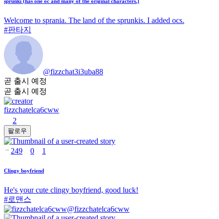
sprunki (has one oc and many of the original characters.)
Welcome to sprania. The land of the sprunkis. I added ocs.
#
판타지
@
fizzchat3i3uba88
곧 출시 예정
곧 출시 예정
fizzchatelca6cww
2
팔로우
249
0
1
Clingy boyfriend
He's your cute clingy boyfriend, good luck!
#
로맨스
@
fizzchatelca6cww