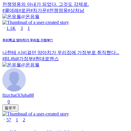
전쟁영웅의 아내가 되었다. 그것도 강제로.
#
쿨데레
#
로판
#
차가운
#
전쟁영웅
#
상처남
@
온유월
1.1K
3
1
우리학교 양아치가 우리집 가정부?!
나한테 시비걸던 양아치가 우리집에 가정부로 취직했다...
#
BL
#
hl
#
가정부
#
현대로맨스
@
온유월
fizzchat3i3uba88
0
팔로우
57
1
2