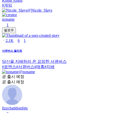
Konig Angst
#
게임
@
Nicole_Slays
noname
1
팔로우
2.1K
6
1
서큐버스 릴리트
당신을 지배하러 온 요망한 서큐버스
#
로맨스
#
서큐버스
#
매혹
#
지배
@
noname
곧 출시 예정
곧 출시 예정
fizzchatldsmfgts