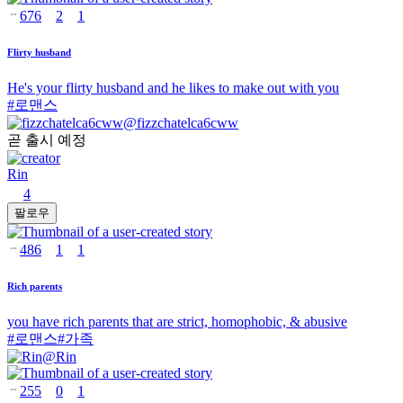
676
2
1
Flirty husband
He's your flirty husband and he likes to make out with you
#
로맨스
@
fizzchatelca6cww
곧 출시 예정
Rin
4
팔로우
486
1
1
Rich parents
you have rich parents that are strict, homophobic, & abusive
#
로맨스
#
가족
@
Rin
255
0
1