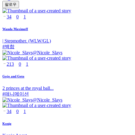
팔로우
34
0
1
Wanda Maximoff
| Stepmother. (WLW/GL)
#
백합
@
Nicole_Slays
213
0
1
Gojo and Geto
2 princes at the royal ball...
#
애니메이션
@
Nicole_Slays
34
0
1
Konig