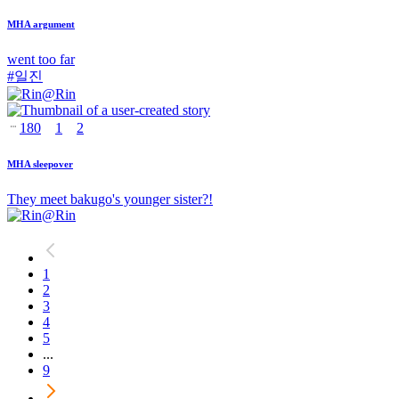
MHA argument
went too far
#
일진
@
Rin
180
1
2
MHA sleepover
They meet bakugo's younger sister?!
@
Rin
1
2
3
4
5
...
9