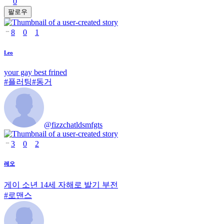
0
팔로우
8
0
1
Leo
your gay best frined
#
플러팅
#
동거
@
fizzchatldsmfgts
3
0
2
레오
게이 소년 14세 자해로 발기 부전
#
로맨스