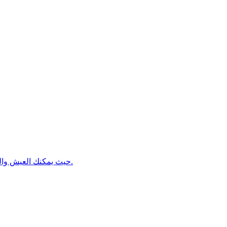
محاكي مجتمعي رسمي «Pleasance Online» حيث يمكنك العيش والتنفس في الوقت الفعلي.