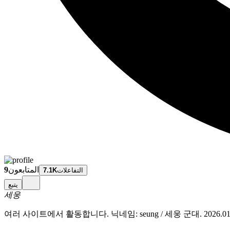
المتابعون
9
التفاعلات
7.1K
يتبع
세웅
여러 사이트에서 활동합니다. 닉네임: seung / 세웅 군대. 2026.01