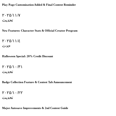
Play Page Customization Added & Final Contest Reminder
٧‏/١١‏/٢٠٢٥
تحديث
New Features: Character Stats & Official Creator Program
٤‏/١١‏/٢٠٢٥
حدث
Halloween Special: 20% Credit Discount
٣١‏/١٠‏/٢٠٢٥
تحديث
Badge Collection Feature & Contest Tab Announcement
٢٢‏/١٠‏/٢٠٢٥
تحديث
Major Autosave Improvements & 2nd Contest Guide