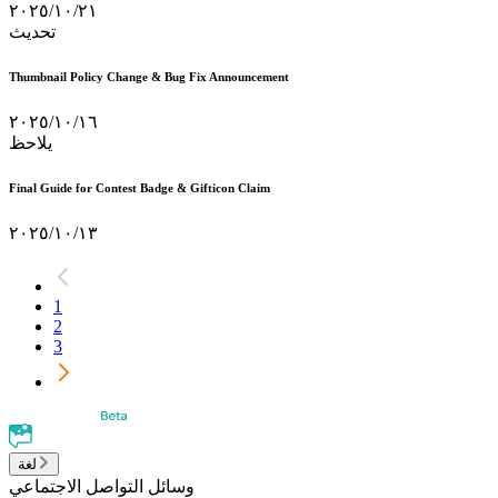
٢١‏/١٠‏/٢٠٢٥
تحديث
Thumbnail Policy Change & Bug Fix Announcement
١٦‏/١٠‏/٢٠٢٥
يلاحظ
Final Guide for Contest Badge & Gifticon Claim
١٣‏/١٠‏/٢٠٢٥
1
2
3
لغة
وسائل التواصل الاجتماعي