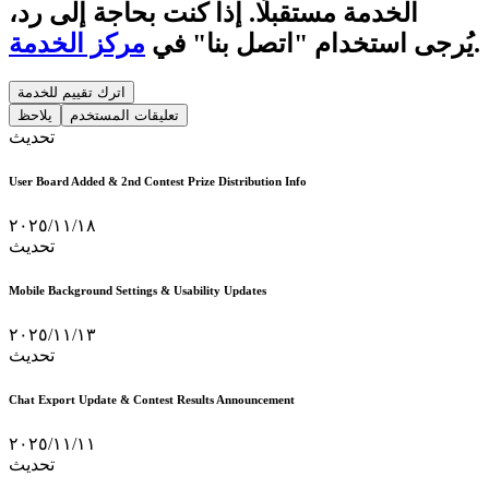
الخدمة مستقبلًا. إذا كنت بحاجة إلى رد،
.
يُرجى استخدام "اتصل بنا" في
مركز الخدمة
اترك تقييم للخدمة
تعليقات المستخدم
يلاحظ
تحديث
User Board Added & 2nd Contest Prize Distribution Info
١٨‏/١١‏/٢٠٢٥
تحديث
Mobile Background Settings & Usability Updates
١٣‏/١١‏/٢٠٢٥
تحديث
Chat Export Update & Contest Results Announcement
١١‏/١١‏/٢٠٢٥
تحديث