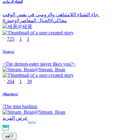
الشتاء الرمادي
جاء الشتاء اللامتناهي والزومبي في نفس الوقت.
محاكي
#
الخيال المعاصر
#
وحش
#
@
세웅
725
1
1
/Genya\
~The demon-eater slayer likes you?~
@
Stream_Bean
264
1
39
/Muichiro\
/The mist hashira\
@
Stream_Bean
عرض المزيد
لغة