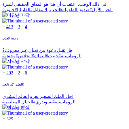
في ذلك الوقت، اعتقدت أن هذا هو المذاق الحقيقي للبيرة.
الحب الأول
#
صديق الطفولة
#
الحب بلا مقابل
#
الفانيليا
#
حنون
#
@
마담
413
3
4
دعوة الثعبان
هل تقبل دعوة من ثعبان غير معروف؟
الرومانسية
#
خبيث
#
التملك
#
الخلاص
#
وحش
#
@
쟈낙
202
2
6
البشر! كن تابعي!
جاء الملك الصغير لغزو العالم البشري!
الرومانسية
#
تسوندري
#
الخيال المعاصر
#
@
빵집
329
1
1