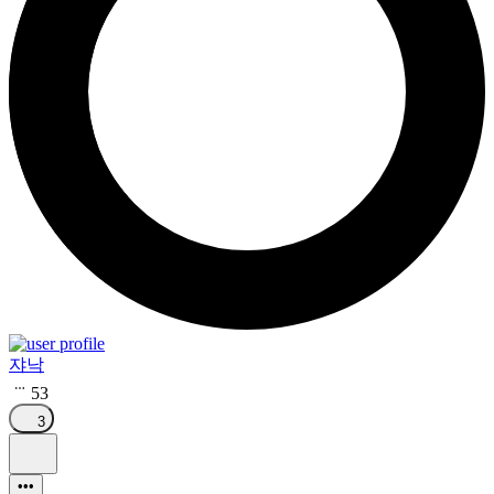
쟈낙
53
3
•••