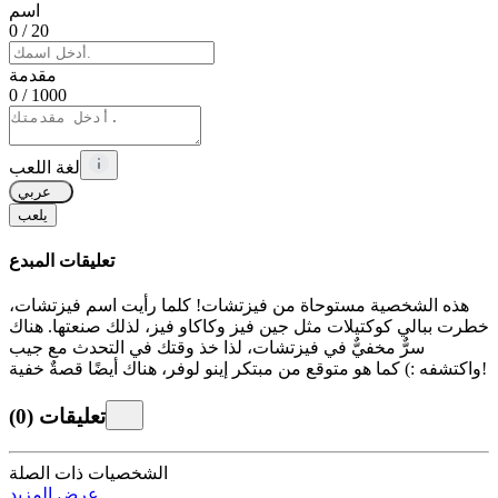
اسم
0
/ 20
مقدمة
0
/ 1000
لغة اللعب
عربي
يلعب
تعليقات المبدع
هذه الشخصية مستوحاة من فيزتشات! كلما رأيت اسم فيزتشات،
خطرت ببالي كوكتيلات مثل جين فيز وكاكاو فيز، لذلك صنعتها. هناك
سرٌّ مخفيٌّ في فيزتشات، لذا خذ وقتك في التحدث مع جيب
واكتشفه :) كما هو متوقع من مبتكر إينو لوفر، هناك أيضًا قصةٌ خفية!
تعليقات
(
0
)
الشخصيات ذات الصلة
عرض المزيد