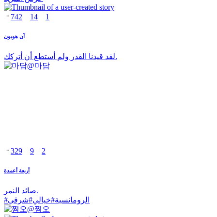
742
14
1
آن هويون
لقد قيدنا القدر ولم أستطع أن أتركك.
@
마담
329
9
2
أربعة أعمدة
صائد النمر.
الرومانسية
#
خيالي
#
شرقي
#
@
쩜오