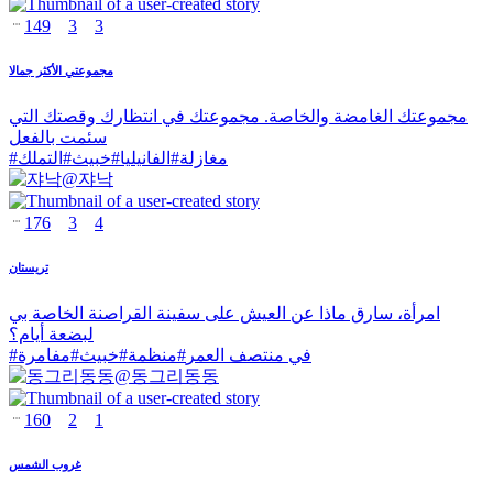
149
3
3
مجموعتي الأكثر جمالا
مجموعتك الغامضة والخاصة. مجموعتك في انتظارك وقصتك التي
سئمت بالفعل
مغازلة
#
الفانيليا
#
خبيث
#
التملك
#
@
쟈낙
176
3
4
تريستان
امرأة، سارق ماذا عن العيش على سفينة القراصنة الخاصة بي
لبضعة أيام؟
في منتصف العمر
#
منظمة
#
خبيث
#
مفامرة
#
@
동그리동동
160
2
1
غروب الشمس