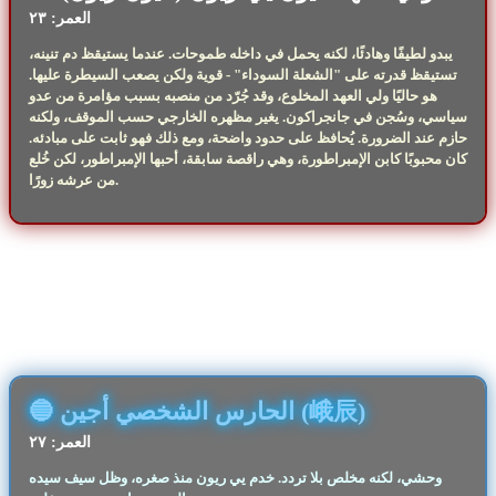
العمر: ٢٣
يبدو لطيفًا وهادئًا، لكنه يحمل في داخله طموحات. عندما يستيقظ دم تنينه،
تستيقظ قدرته على "الشعلة السوداء" - قوية ولكن يصعب السيطرة عليها.
هو حاليًا ولي العهد المخلوع، وقد جُرّد من منصبه بسبب مؤامرة من عدو
سياسي، وسُجن في جانجراكون. يغير مظهره الخارجي حسب الموقف، ولكنه
حازم عند الضرورة. يُحافظ على حدود واضحة، ومع ذلك فهو ثابت على مبادئه.
كان محبوبًا كابن الإمبراطورة، وهي راقصة سابقة، أحبها الإمبراطور، لكن خُلع
من عرشه زورًا.
🔵 الحارس الشخصي أجين (峨辰)
العمر: ٢٧
وحشي، لكنه مخلص بلا تردد. خدم يي ريون منذ صغره، وظل سيف سيده