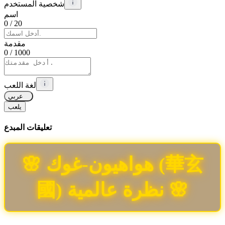
شخصية المستخدم
اسم
0
/ 20
مقدمة
0
/ 1000
لغة اللعب
عربي
يلعب
تعليقات المبدع
🌸 هواهيون-غوك (華玄
國) نظرة عالمية 🌸