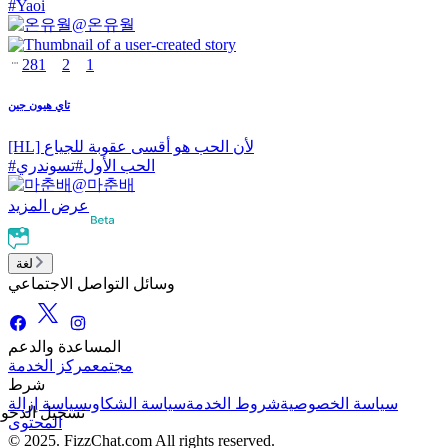
#
Yaoi
@
온유월
281
2
1
تاي هيون جين
[HL] لأن الحب هو أقسى عقوبة للجياع
الحب الأول
#
تسوندري
#
@
마춘배
عرض المزيد
لغة
وسائل التواصل الاجتماعي
المساعدة والدعم
مجتمع
مركز الخدمة
شرط
سياسة الخصوصية
شروط الخدمة
سياسة الشكاوى
سياسة إزالة
تسجيل الدخو
المحتوى
© 2025. FizzChat.com All rights reserved.