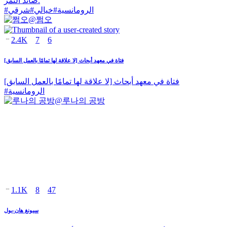
صائد النمر.
الرومانسية
#
خيالي
#
شرقي
#
@
쩜오
2.4K
7
6
فتاة في معهد أبحاث [لا علاقة لها تمامًا بالعمل السابق]
فتاة في معهد أبحاث [لا علاقة لها تمامًا بالعمل السابق]
الرومانسية
#
@
루나의 공방
1.1K
8
47
سيونغ هان-يول