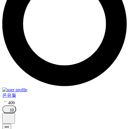
온유월
406
10
•••