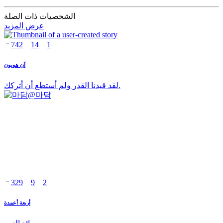
الشخصيات ذات الصلة
عرض المزيد
742
14
1
آن هويون
لقد قيدنا القدر ولم أستطع أن أتركك.
@
마담
329
9
2
أربعة أعمدة