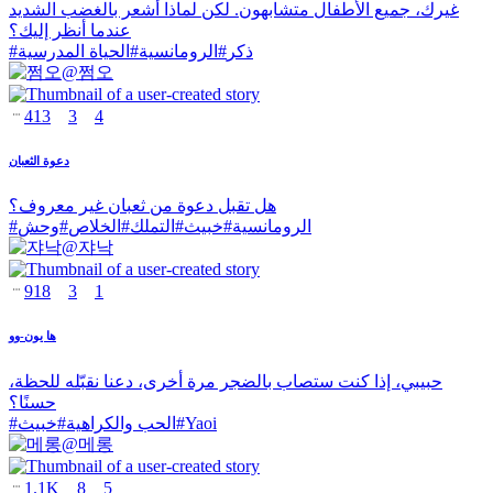
غيرك، جميع الأطفال متشابهون. لكن لماذا أشعر بالغضب الشديد
عندما أنظر إليك؟
ذكر
#
الرومانسية
#
الحياة المدرسية
#
@
쩜오
413
3
4
دعوة الثعبان
هل تقبل دعوة من ثعبان غير معروف؟
الرومانسية
#
خبيث
#
التملك
#
الخلاص
#
وحش
#
@
쟈낙
918
3
1
ها يون-وو
حبيبي، إذا كنت ستصاب بالضجر مرة أخرى، دعنا نقبّله للحظة،
حسنًا؟
Yaoi
#
الحب والكراهية
#
خبيث
#
@
메롱
1.1K
8
5