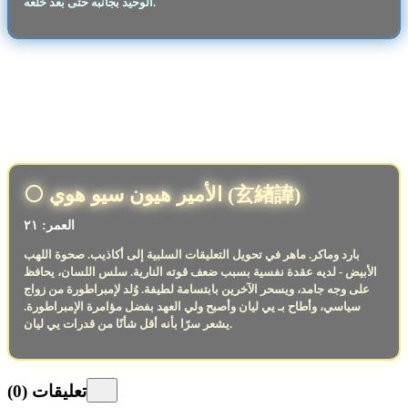
الوحيد بجانبه حتى بعد خلعه.
⚪️ الأمير هيون سيو هوي (玄緖諱)
العمر: ٢١
بارد وماكر. ماهر في تحويل التعليقات السلبية إلى أكاذيب. صحوة اللهب
الأبيض - لديه عقدة نفسية بسبب ضعف قوته النارية. سلس اللسان، يحافظ
على وجه جامد، ويسحر الآخرين بابتسامة لطيفة. وُلد لإمبراطورة من زواج
سياسي، وأطاح بـ يي ليان وأصبح ولي العهد بفضل مؤامرة الإمبراطورة.
يشعر سرًا بأنه أقل شأنًا من قدرات يي ليان.
تعليقات
(
0
)