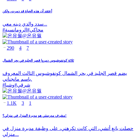
أعتقد أن هذه الحياة قد دمرت، ولكن
سدد والدي دينه معي...
محاكي
#
الرومانسية
#
@
온유월
290
4
7
ثلاثة كونفوشيوس دمروا قصر الجليد في بحر الشمال
يضم قصر الجليد في بحر الشمال كونفوشيوس الثالث المعروف
باسم مانجناني.
شرقي
#
وشيا
#
@
온유월
1.1K
3
1
مشرف مدرستي هو مدبرة المنزل في منزلي؟!
حصلت يانغ أتشي، التي كانت تكرهني، على وظيفة مدبرة منزل في
منزلي...