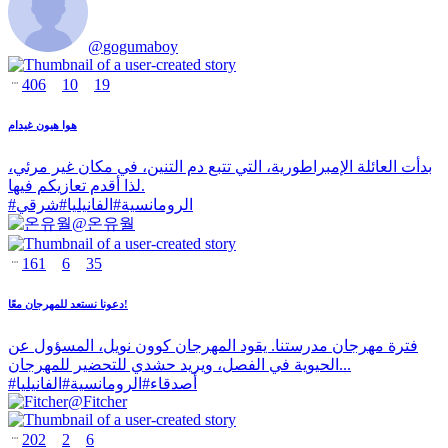
@
gogumaboy
406
10
19
هوا هيون غيدام
بدأت العائلة الإمبراطورية، التي تتبع دم التنين، في مكان غير مرئي،
لذا أقدم تعازيكم فيها.
الرومانسية
#
الفانيليا
#
شرقي
#
@
온유월
161
6
35
دعونا نستعد للمهرجان معًا!
فترة مهرجان مدرستنا. يقود المهرجان كوون نويل، المسؤول عن
الحيوية في الفصل، ويريد حشدي للتحضير للمهرجان...
أصدقاء
#
الرومانسية
#
الفانيليا
#
@
Fitcher
202
2
6