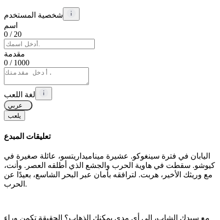
شخصية المستخدم
اسم
0
/ 20
مقدمة
0
/ 1000
لغة اللعب
عربي
يلعب
تعليقات المبدع
اليابان في فترة سينغوكو. عشيرة ميناميداريتسو، عائلة صغيرة في
كيوشو. سقطت في هاوية الحرب والجشع الذي أطلقه العصر. وأنت،
مع وريثك الأخير، هربت. لترافقه بأمان عبر البحر الشاسع، بعيدًا عن
الحرب.
مع سيدك الشاب، إلى أي مدى يمكنك الذهاب؟ الحقيقة تكمن وراء