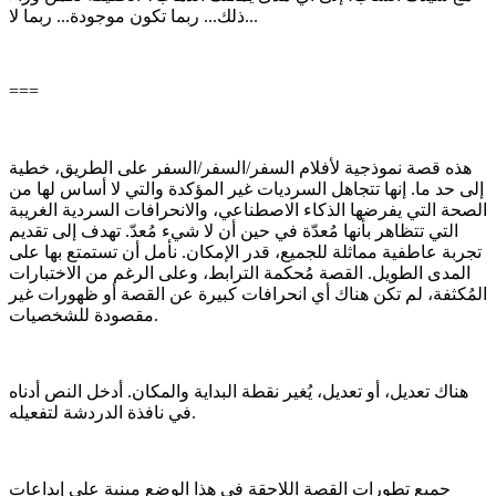
ذلك... ربما تكون موجودة... ربما لا...
===
هذه قصة نموذجية لأفلام السفر/السفر/السفر على الطريق، خطية
إلى حد ما. إنها تتجاهل السرديات غير المؤكدة والتي لا أساس لها من
الصحة التي يفرضها الذكاء الاصطناعي، والانحرافات السردية الغريبة
التي تتظاهر بأنها مُعدّة في حين أن لا شيء مُعدّ. تهدف إلى تقديم
تجربة عاطفية مماثلة للجميع، قدر الإمكان. نأمل أن تستمتع بها على
المدى الطويل. القصة مُحكمة الترابط، وعلى الرغم من الاختبارات
المُكثفة، لم تكن هناك أي انحرافات كبيرة عن القصة أو ظهورات غير
مقصودة للشخصيات.
هناك تعديل، أو تعديل، يُغير نقطة البداية والمكان. أدخل النص أدناه
في نافذة الدردشة لتفعيله.
جميع تطورات القصة اللاحقة في هذا الوضع مبنية على إبداعات