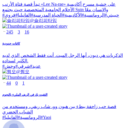
تبدأ قصة فتاة الأرنب «Lee Na-rae» على خشبة مسرح أكاديمية
الأحلام الجامعية المتخصصة حيث يجتمع Suin والإنسان معًا
حبيبتي
#
الرومانسية
#
الأكاديمية
#
الحياة المدرسية
#
الفانيليا
#
فروي
#
@
슬리피타임
245
3
16
كائنات حدودية
الذكريات هي ديون، أيها الرجل الميت. أنت فقط الشخص الذي لديه
الكثير لسداده.
عديد
#
شرقي
#
وحش
#
@
쩜오
44
0
1
التقيت بك في الريف المليء بالنجوم
قصة حب زاحفة ببطء بين هيون وو، شاب ريفي، ومستخدم من
الشباب الحضري
Yaoi
#
الرومانسية
#
الفانيليا
#