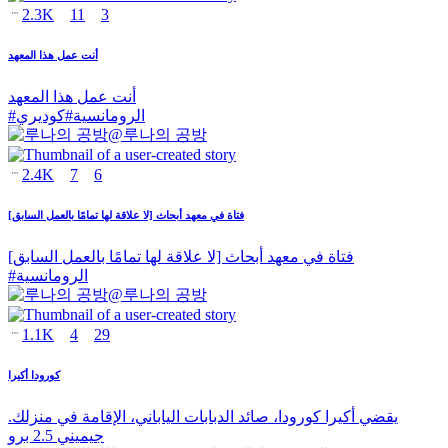
2.3K
11
3
أنت عمل هذا المعهد
أنت عمل هذا المعهد
الرومانسية
#
كوديري
#
@
루나의 공방
2.4K
7
6
فتاة في معهد أبحاث [لا علاقة لها تمامًا بالعمل السابق]
فتاة في معهد أبحاث [لا علاقة لها تمامًا بالعمل السابق]
الرومانسية
#
@
루나의 공방
1.1K
4
29
كورودا أكيرا
يقضي أكيرا كورودا، صائد الدبابات الياباني، الإقامة في منزلك.
جيميني 2.5 برو