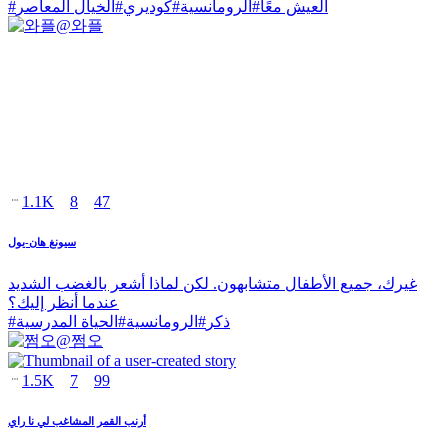
العيش معًا
#
الرومانسية
#
كوديري
#
الخيال المعاصر
#
@
와플
1.1K
8
47
سيونغ هان-يول
غيرك، جميع الأطفال متشابهون. لكن لماذا أشعر بالغضب الشديد
عندما أنظر إليك؟
ذكر
#
الرومانسية
#
الحياة المدرسية
#
@
쩜오
1.5K
7
99
أرنب القمر المشاغب لي نا راي