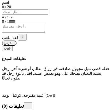
اسم
0
/ 20
مقدمة
0
/ 1000
لغة اللعب
عربي
يلعب
تعليقات المبدع
حفلة قصر، نبيل مجهول صادفته في رواق مظلم، أو شيء آخر. رجل
يشبه الثعبان يضحك على
وهو يغمض عينيه. اقبل دعوة رجل قد
يكون ثعبانًا.
أغنية مقترحة: كوكيا - بومة (Owl)
تعليقات
(
0
)