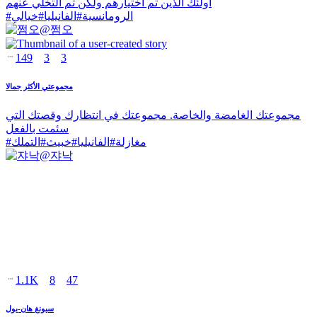
أولئك الذين تم اختيارهم ولكن تم التخلي عنهم
الرومانسية
#
الفانيليا
#
خيالي
#
@
쩜오
149
3
3
مجموعتي الأكثر جمالا
مجموعتك الغامضة والخاصة. مجموعتك في انتظارك وقصتك التي
سئمت بالفعل
مغازلة
#
الفانيليا
#
خبيث
#
التملك
#
@
쟈낙
1.1K
8
47
سيونغ هان-يول