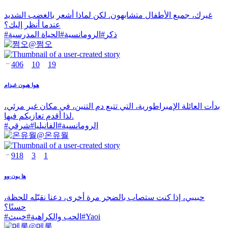
غيرك، جميع الأطفال متشابهون. لكن لماذا أشعر بالغضب الشديد
عندما أنظر إليك؟
ذكر
#
الرومانسية
#
الحياة المدرسية
#
@
쩜오
406
10
19
هوا هيون غيدام
بدأت العائلة الإمبراطورية، التي تتبع دم التنين، في مكان غير مرئي،
لذا أقدم تعازيكم فيها.
الرومانسية
#
الفانيليا
#
شرقي
#
@
온유월
918
3
1
ها يون-وو
حبيبي، إذا كنت ستصاب بالضجر مرة أخرى، دعنا نقبّله للحظة،
حسنًا؟
Yaoi
#
الحب والكراهية
#
خبيث
#
@
메롱