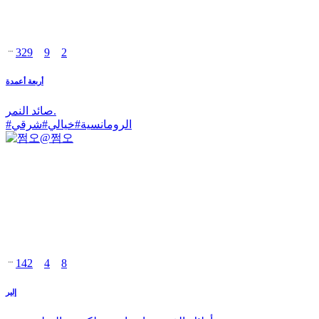
329
9
2
أربعة أعمدة
صائد النمر.
الرومانسية
#
خيالي
#
شرقي
#
@
쩜오
142
4
8
إلير