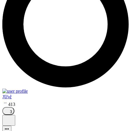
쟈낙
413
3
•••