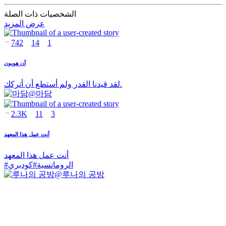
الشخصيات ذات الصلة
عرض المزيد
742
14
1
آن هويون
لقد قيدنا القدر ولم أستطع أن أتركك.
@
마담
2.3K
11
3
أنت عمل هذا المعهد
أنت عمل هذا المعهد
الرومانسية
#
كوديري
#
@
루나의 공방