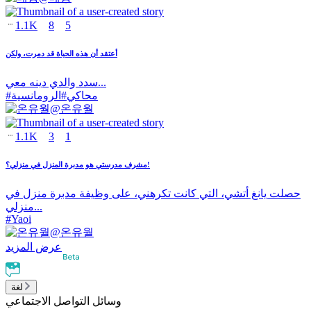
1.1K
8
5
أعتقد أن هذه الحياة قد دمرت، ولكن
سدد والدي دينه معي...
محاكي
#
الرومانسية
#
@
온유월
1.1K
3
1
مشرف مدرستي هو مدبرة المنزل في منزلي؟!
حصلت يانغ أتشي، التي كانت تكرهني، على وظيفة مدبرة منزل في
منزلي...
#
Yaoi
@
온유월
عرض المزيد
لغة
وسائل التواصل الاجتماعي