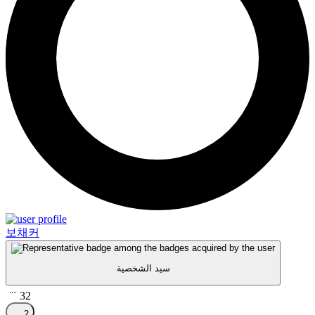
보채커
سيد الشخصية
32
2