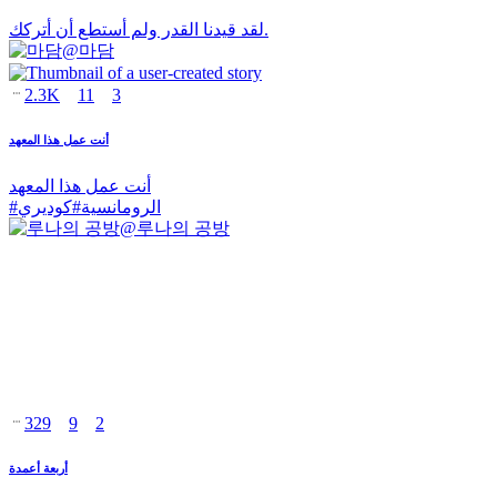
لقد قيدنا القدر ولم أستطع أن أتركك.
@
마담
2.3K
11
3
أنت عمل هذا المعهد
أنت عمل هذا المعهد
الرومانسية
#
كوديري
#
@
루나의 공방
329
9
2
أربعة أعمدة