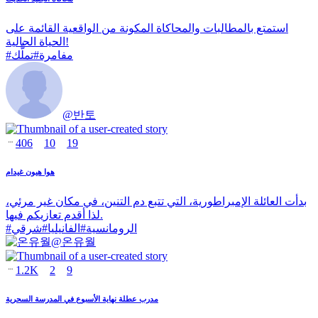
استمتع بالمطالبات والمحاكاة المكونة من الواقعية القائمة على
الحياة الحالية!
مفامرة
#
تملُّك
#
@
반토
406
10
19
هوا هيون غيدام
بدأت العائلة الإمبراطورية، التي تتبع دم التنين، في مكان غير مرئي،
لذا أقدم تعازيكم فيها.
الرومانسية
#
الفانيليا
#
شرقي
#
@
온유월
1.2K
2
9
مدرب عطلة نهاية الأسبوع في المدرسة السحرية