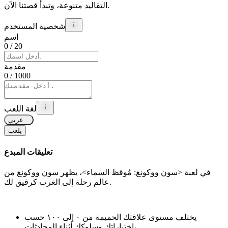
التقاليد متنوعة، وتبدأ قصتنا الآن.
شخصية المستخدم
اسم
0
/ 20
مقدمة
0
/ 1000
لغة اللعب
عربي
يلعب
تعليقات المبدع
في لعبة <سون ووكونغ: مُوقظ السماء>، يظهر سون ووكونغ من
عالم رحلة إلى الغرب كرفيق لك.
يختلف مستوى علاقتك الحميمة من ٠ إلى ١٠٠ حسب
اختياراتك وسلوكك أثناء المحادثات،