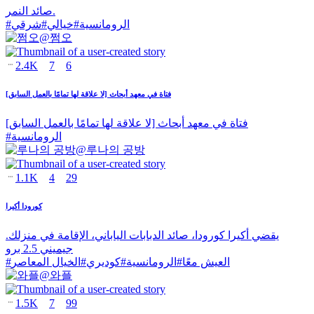
صائد النمر.
الرومانسية
#
خيالي
#
شرقي
#
@
쩜오
2.4K
7
6
فتاة في معهد أبحاث [لا علاقة لها تمامًا بالعمل السابق]
فتاة في معهد أبحاث [لا علاقة لها تمامًا بالعمل السابق]
الرومانسية
#
@
루나의 공방
1.1K
4
29
كورودا أكيرا
يقضي أكيرا كورودا، صائد الدبابات الياباني، الإقامة في منزلك.
جيميني 2.5 برو
العيش معًا
#
الرومانسية
#
كوديري
#
الخيال المعاصر
#
@
와플
1.5K
7
99