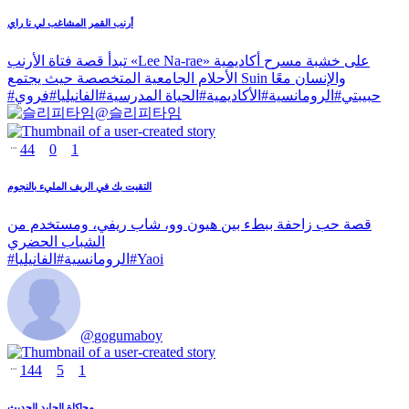
أرنب القمر المشاغب لي نا راي
تبدأ قصة فتاة الأرنب «Lee Na-rae» على خشبة مسرح أكاديمية
الأحلام الجامعية المتخصصة حيث يجتمع Suin والإنسان معًا
حبيبتي
#
الرومانسية
#
الأكاديمية
#
الحياة المدرسية
#
الفانيليا
#
فروي
#
@
슬리피타임
44
0
1
التقيت بك في الريف المليء بالنجوم
قصة حب زاحفة ببطء بين هيون وو، شاب ريفي، ومستخدم من
الشباب الحضري
Yaoi
#
الرومانسية
#
الفانيليا
#
@
gogumaboy
144
5
1
محاكاة الجليد الحديث