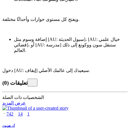
ويفتح كل مستوى حوارات وأحداثًا مختلفة.
إضافة وسوم مثل [AU: سيول الحديثة]، [AU: خيال علمي
فضائي]، أو [AU: مدرسة] ستنقل سون ووكونغ إلى ذلك
العالم.
دخول [AU: إيقاف] سيعيدك إلى عالمك الأصلي.
تعليقات
(
0
)
الشخصيات ذات الصلة
عرض المزيد
742
14
1
آن هويون