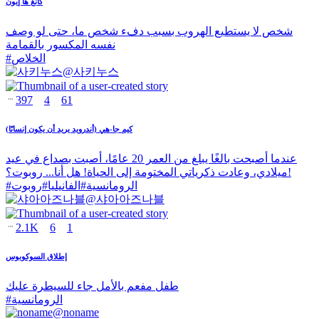
كانغ ها إيون
شخص لا يستطيع الهروب بسبب دفء شخص ما، حتى لو وصف
نفسه المكسور بالقمامة
الخلاص
#
@
사키누스
397
4
61
كيم جا-هي (أندرويد يريد أن يكون إنسانًا)
عندما أصبحت بالغًا يبلغ من العمر 20 عامًا، أصبت بصداع في عيد
ميلادي، وعادت ذكرياتي المختومة إلى الحياة! هل أنا... روبوت؟!
الرومانسية
#
الفانيليا
#
روبوت
#
@
샤아아즈나블
2.1K
6
1
إطلاق السوكوبوس
طفل مفعم بالأمل جاء للسيطرة عليك
الرومانسية
#
@
noname