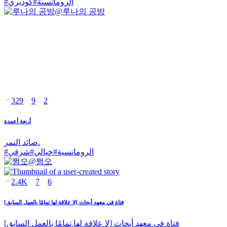
الرومانسية
#
كوديري
#
@
루나의 공방
329
9
2
أربعة أعمدة
صائد النمر.
الرومانسية
#
خيالي
#
شرقي
#
@
쩜오
2.4K
7
6
فتاة في معهد أبحاث [لا علاقة لها تمامًا بالعمل السابق]
فتاة في معهد أبحاث [لا علاقة لها تمامًا بالعمل السابق]