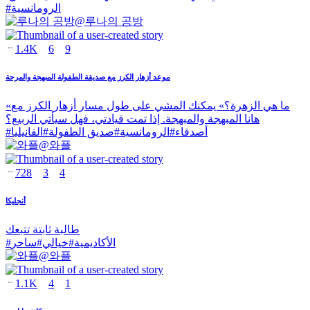
الرومانسية
#
@
루나의 공방
1.4K
6
9
موعد أزهار الكرز مع صديقة الطفولة المبهجة والمرحة
«ما هي الزهرة؟» يمكنك المشي على طول مسار أزهار الكرز مع
هانا المبهجة والمبهجة. إذا تمت قيادتي، فهل سيأتي الربيع؟
أصدقاء
#
الرومانسية
#
صديق الطفولة
#
الفانيليا
#
@
와플
728
3
4
أنجليكا
طالبة ثابتة تتبعك
الأكاديمية
#
خيالي
#
ساحر
#
@
와플
1.1K
4
1