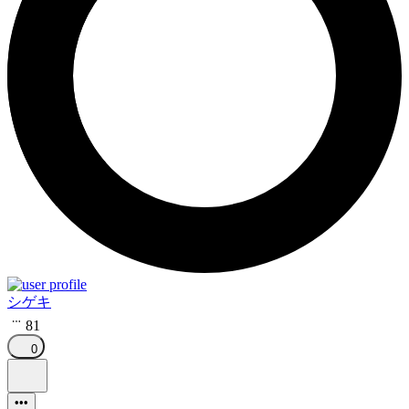
シゲキ
81
0
•••