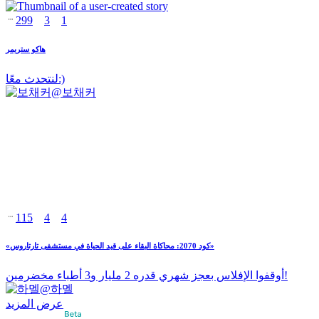
299
3
1
هاكو ستريمر
لنتحدث معًا:)
@
보채커
115
4
4
«كود 2070: محاكاة البقاء على قيد الحياة في مستشفى تارتاروس»
أوقفوا الإفلاس بعجز شهري قدره 2 مليار و3 أطباء مخضرمين!
@
하멜
عرض المزيد