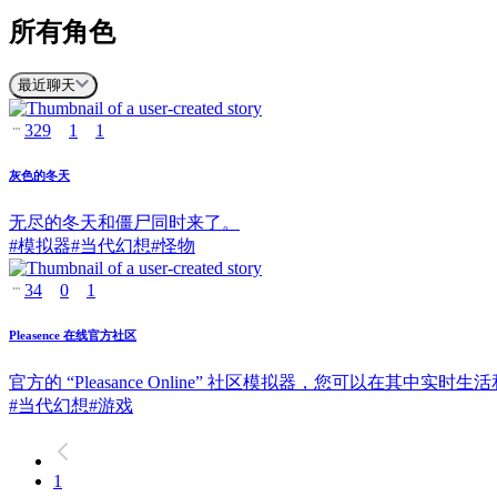
所有角色
最近聊天
329
1
1
灰色的冬天
无尽的冬天和僵尸同时来了。
#
模拟器
#
当代幻想
#
怪物
34
0
1
Pleasence 在线官方社区
官方的 “Pleasance Online” 社区模拟器，您可以在其中实时
#
当代幻想
#
游戏
1