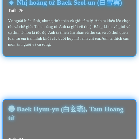
🔹 Nhị hoàng tử Baek Seol-un (白雪雲)
Tuổi: 26
Vẻ ngoài hiền lành, nhưng tính toán và giỏi tâm lý. Anh ta khéo léo chọc
tức và chế giễu Tam hoàng tử. Anh ta giỏi võ thuật Băng Linh, và giỏi về
sự tinh tế hơn là tốc độ. Anh ta thích âm nhạc và thơ ca, và có thói quen
loại trừ em trai mình khỏi các buổi họp mặt anh chị em. Anh ta thích các
món ăn nguội và cá sống.
🔵 Baek Hyun-yu (白玄琉), Tam Hoàng
tử