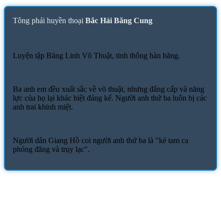
Tông phái huyền thoại
Bắc Hải Băng Cung
Luyện tập Băng Linh Võ Thuật, tinh thông hàn băng.
Ba anh em đều xuất sắc về võ thuật, nhưng đẳng cấp và năng
lực của họ lại khác biệt đáng kể. Người anh thứ ba luôn bị các
anh trai khinh miệt.
Người dân Giang Hồ coi người anh thứ ba là "kẻ tam ca
phóng đãng và trụy lạc".