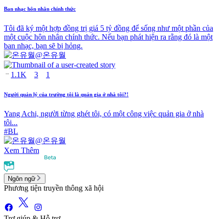
Ban nhạc hôn nhân chính thức
Tôi đã ký một hợp đồng trị giá 5 tỷ đồng để sống như một phần của
một cuộc hôn nhân chính thức. Nếu bạn phát hiện ra rằng đó là một
ban nhạc, bạn sẽ bị hỏng.
@
온유월
1.1K
3
1
Người quản lý của trường tôi là quản gia ở nhà tôi?!
Yang Achi, người từng ghét tôi, có một công việc quản gia ở nhà
tôi...
#
BL
@
온유월
Xem Thêm
Ngôn ngữ
Phương tiện truyền thông xã hội
Trợ giúp & Hỗ trợ