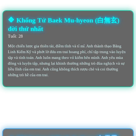
🔷 Khổng Tử Baek Mu-hyeon (白無玄)
đời thứ nhất
Tuổi: 28
Một chiến lược gia thiên tài, điềm tĩnh và tỉ mỉ. Anh thành thạo Băng
Linh Kiếm Kỹ và phớt lờ đứa em trai hoang phí, chỉ tập trung vào luyện
tập và tính toán. Anh luôn mang theo vỏ kiếm bên mình. Anh yêu mùa
đông và luyện tập, nhưng lại khinh thường những trò đùa nghịch và sự
liều lĩnh của em trai. Anh cũng không thích rượu chè và coi thường
những trò hề của em trai.