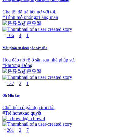
Cha tôi đã trả hết nợ với tôi...
#
Trình mô phỏng
#
Lãng mạn
@
온유월
166
4
1
Một pháp sư dưới gốc cây đào
Hoa đào nở rộ ở sân sau nhà pháp sư.
#
Phương Đông
@
온유월
137
2
1
Oh Min-jae
Chết tiệt cô gái đẹp trai đó.
#
Trẻ hơn
#
xảo quyệt
@
_chowal
201
2
7