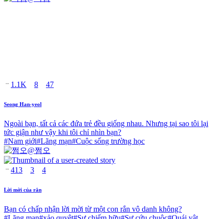
1.1K
8
47
Seong Han-yeol
Ngoài bạn, tất cả các đứa trẻ đều giống nhau. Nhưng tại sao tôi lại
tức giận như vậy khi tôi chỉ nhìn bạn?
#
Nam giới
#
Lãng mạn
#
Cuộc sống trường học
@
쩜오
413
3
4
Lời mời của rắn
Bạn có chấp nhận lời mời từ một con rắn vô danh không?
#
Lãng mạn
#
xảo quyệt
#
Sự chiếm hữu
#
Sự cứu chuộc
#
Quái vật