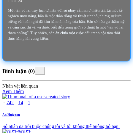
Tuổi: 24
Một tên vô lại trụy lạc, tự mãn với sự nhạy cảm như thiên tài. Là một kẻ
nghiện rượu nặng, hắn là một thần đồng võ thuật từ nhỏ, nhưng sự lười
biếng và hoài nghi đã kìm hãm tài năng của hắn. Hắn sở hữu gu thẩm mỹ
và cảm xúc thi vị, và được biết đến trong giới võ thuật là một "tên vô lại
tham nhũng". Tuy nhiên, hắn ẩn chứa một cuộc đấu tranh nội tâm thôi
thúc hắn phải vung kiếm.
Bình luận
(
0
)
Nhân vật liên quan
Xem Thêm
742
14
1
An Huiyoon
Số phận đã trói buộc chúng tôi và tôi không thể buông bỏ bạn.
@
마담