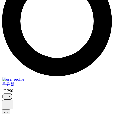
온유월
290
4
•••