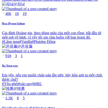
@
쟈낙
406
10
19
Hwa Hyeon-Gidam
Gia đình Hoàng gia, theo dòng máu của một con rồng, bắt đầu từ
một nơi vô hình, vì vậy tôi xin chia buồn với bạn trong đó.
#
Lãng mạn
#
Vanilla
#
Phương Đông
@
온유월
918
3
1
Ha Yeon-woo
Em yêu, nếu em muốn chán nản lần nữa, hãy hôn anh ta một chút,
được chứ?
#
Yêu-ghét
#
xảo quyệt
#
BL
@
메롱
1.1K
8
5
Tôi nghĩ cuộc sống này đã bị hủy hoại, nhưng