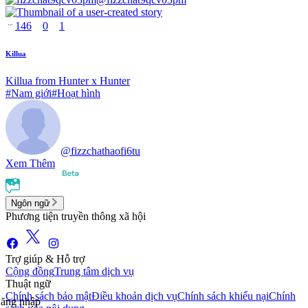
146
0
1
Killua
Killua from Hunter x Hunter
#
Nam giới
#
Hoạt hình
@
fizzchathaofi6tu
Xem Thêm
Ngôn ngữ
Phương tiện truyền thông xã hội
Trợ giúp & Hỗ trợ
Cộng đồng
Trung tâm dịch vụ
Thuật ngữ
Chính sách bảo mật
Điều khoản dịch vụ
Chính sách khiếu nại
Chính
ăng nhập