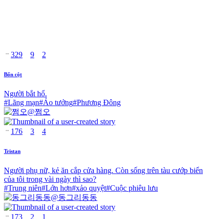
329
9
2
Bốn cột
Người bắt hổ.
#
Lãng mạn
#
Ảo tưởng
#
Phương Đông
@
쩜오
176
3
4
Tristan
Người phụ nữ, kẻ ăn cắp cửa hàng. Còn sống trên tàu cướp biển
của tôi trong vài ngày thì sao?
#
Trung niên
#
Lớn hơn
#
xảo quyệt
#
Cuộc phiêu lưu
@
동그리동동
173
2
1