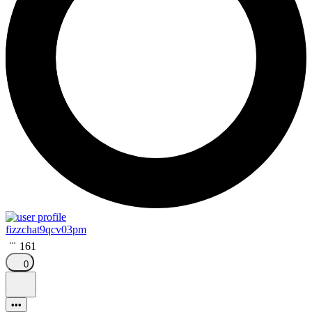
fizzchat9qcv03pm
161
0
•••