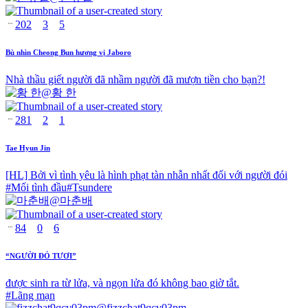
202
3
5
Bù nhìn Cheong Bun hương vị Jaboro
Nhà thầu giết người đã nhầm người đã mượn tiền cho bạn?!
@
황 한
281
2
1
Tae Hyun Jin
[HL] Bởi vì tình yêu là hình phạt tàn nhẫn nhất đối với người đói
#
Mối tình đầu
#
Tsundere
@
마춘배
84
0
6
“NGƯỜI ĐỎ TƯƠI”
được sinh ra từ lửa, và ngọn lửa đó không bao giờ tắt.
#
Lãng mạn
@
fizzchat9qcv03pm