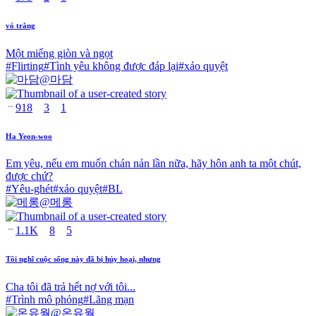
vỏ trắng
Một miếng giòn và ngọt
#
Flirting
#
Tình yêu không được đáp lại
#
xảo quyệt
@
마담
918
3
1
Ha Yeon-woo
Em yêu, nếu em muốn chán nản lần nữa, hãy hôn anh ta một chút,
được chứ?
#
Yêu-ghét
#
xảo quyệt
#
BL
@
메롱
1.1K
8
5
Tôi nghĩ cuộc sống này đã bị hủy hoại, nhưng
Cha tôi đã trả hết nợ với tôi...
#
Trình mô phỏng
#
Lãng mạn
@
온유월