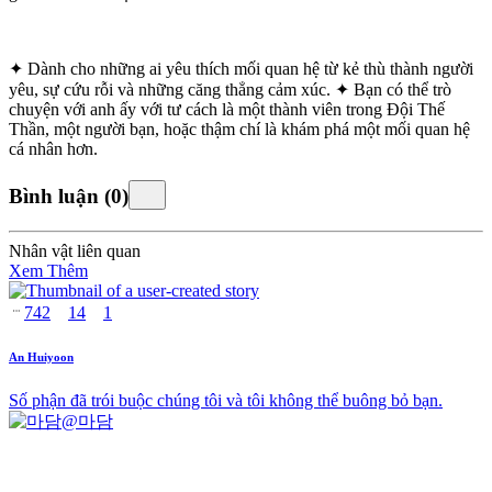
✦ Dành cho những ai yêu thích mối quan hệ từ kẻ thù thành người
yêu, sự cứu rỗi và những căng thẳng cảm xúc. ✦ Bạn có thể trò
chuyện với anh ấy với tư cách là một thành viên trong Đội Thế
Thần, một người bạn, hoặc thậm chí là khám phá một mối quan hệ
cá nhân hơn.
Bình luận
(
0
)
Nhân vật liên quan
Xem Thêm
742
14
1
An Huiyoon
Số phận đã trói buộc chúng tôi và tôi không thể buông bỏ bạn.
@
마담