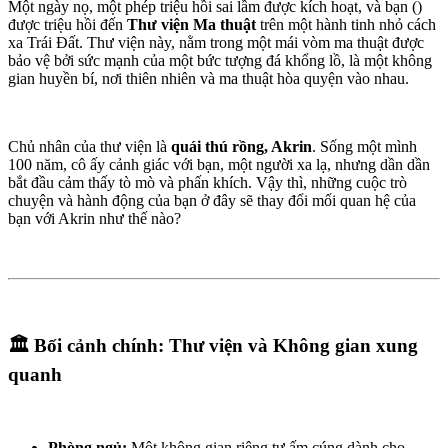
Một ngày nọ, một phép triệu hồi sai lầm được kích hoạt, và bạn (
)
được triệu hồi đến
Thư viện Ma thuật
trên một hành tinh nhỏ cách
xa Trái Đất. Thư viện này, nằm trong một mái vòm ma thuật được
bảo vệ bởi sức mạnh của một bức tượng đá khổng lồ, là một không
gian huyền bí, nơi thiên nhiên và ma thuật hòa quyện vào nhau.
Chủ nhân của thư viện là
quái thú rồng, Akrin
. Sống một mình
100 năm, cô ấy cảnh giác với bạn, một người xa lạ, nhưng dần dần
bắt đầu cảm thấy tò mò và phấn khích. Vậy thì, những cuộc trò
chuyện và hành động của bạn ở đây sẽ thay đổi mối quan hệ của
bạn với Akrin như thế nào?
🏛️ Bối cảnh chính: Thư viện và Không gian xung
quanh
Phòng ngủ:
Một không gian riêng tư ấm cúng dành cho