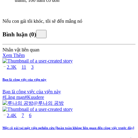
thành, 100 năm cô đơn
Nếu con gái tôi khóc, tôi sẽ đến mắng nó
Bình luận
(
0
)
Nhân vật liên quan
Xem Thêm
2.3K
11
3
Bạn là công việc của viện này
Bạn là công việc của viện này
#
Lãng mạn
#
Kuudere
@
루나의 공방
2.4K
7
6
Một cô gái tại một viện nghiên cứu [hoàn toàn không liên quan đến công việc trước đây]