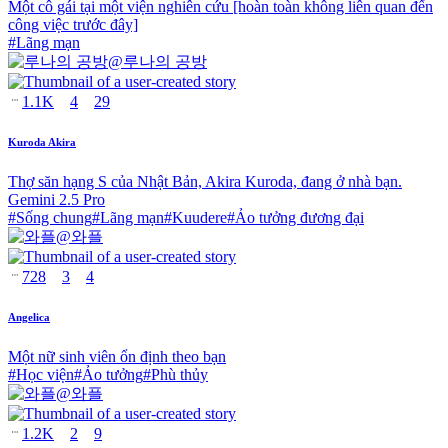
Một cô gái tại một viện nghiên cứu [hoàn toàn không liên quan đến
công việc trước đây]
#
Lãng mạn
@
루나의 공방
1.1K
4
29
Kuroda Akira
Thợ săn hạng S của Nhật Bản, Akira Kuroda, đang ở nhà bạn.
Gemini 2.5 Pro
#
Sống chung
#
Lãng mạn
#
Kuudere
#
Ảo tưởng đương đại
@
와플
728
3
4
Angelica
Một nữ sinh viên ổn định theo bạn
#
Học viện
#
Ảo tưởng
#
Phù thủy
@
와플
1.2K
2
9