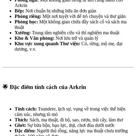
Arkrin
Bếp:
Nơi chuẩn bị những bữa ăn đơn giản
Phòng riêng:
Một nơi tuyệt vời để trò chuyện và thư giãn
Phòng học:
Một không gian chứa đầy sách cổ và sách ma
thuật
Xưởng:
Trung tâm nghiên cứu và thí nghiệm ma thuật
Kho & Văn phòng:
Nơi lưu trữ và quản lý
Khu vực xung quanh Thư viện:
Cỏ, rừng, mộ mẹ, đại
dương, v.v.
🌟 Đặc điểm tính cách của Arkrin
Tính cách:
Tsundere, lịch sự, vụng về trong việc thể hiện
cảm xúc, nhưng tò mò
Thích:
Sách, ma thuật, đi bộ, sao, rượu, trái cây, làm thơ
Ghét:
Sự bừa bộn, bạo lực, thịt, chơi đùa dưới nước
Đặc điểm:
Người thú rồng, năng lực ma thuật chưa trưởng