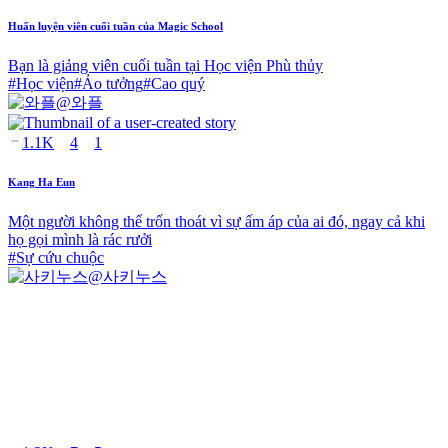
Huấn luyện viên cuối tuần của Magic School
Bạn là giảng viên cuối tuần tại Học viện Phù thủy
#
Học viện
#
Ảo tưởng
#
Cao quý
@
와플
1.1K
4
1
Kang Ha Eun
Một người không thể trốn thoát vì sự ấm áp của ai đó, ngay cả khi
họ gọi mình là rác rưởi
#
Sự cứu chuộc
@
사키누스