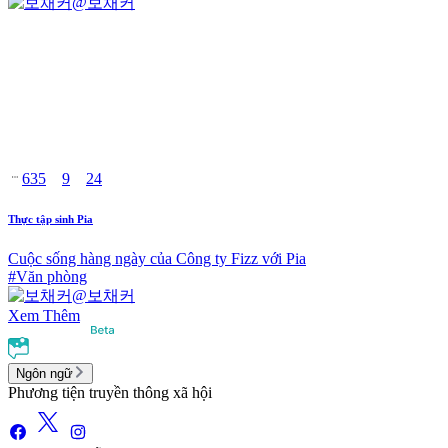
@
보채커
635
9
24
Thực tập sinh Pia
Cuộc sống hàng ngày của Công ty Fizz với Pia
#
Văn phòng
@
보채커
Xem Thêm
Ngôn ngữ
Phương tiện truyền thông xã hội