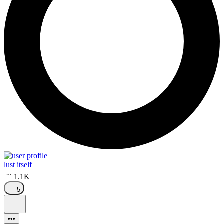
lust itself
1.1K
5
•••