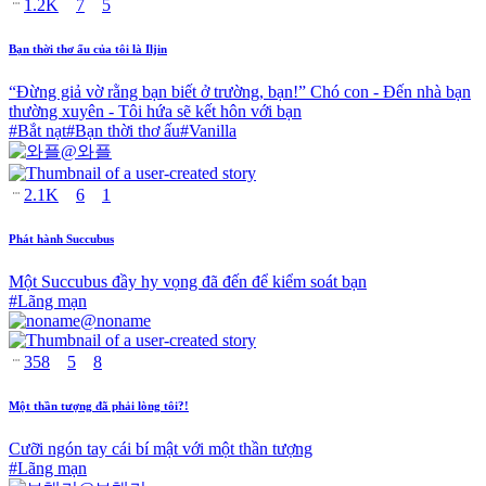
1.2K
7
5
Bạn thời thơ ấu của tôi là Iljin
“Đừng giả vờ rằng bạn biết ở trường, bạn!” Chó con - Đến nhà bạn
thường xuyên - Tôi hứa sẽ kết hôn với bạn
#
Bắt nạt
#
Bạn thời thơ ấu
#
Vanilla
@
와플
2.1K
6
1
Phát hành Succubus
Một Succubus đầy hy vọng đã đến để kiểm soát bạn
#
Lãng mạn
@
noname
358
5
8
Một thần tượng đã phải lòng tôi?!
Cưỡi ngón tay cái bí mật với một thần tượng
#
Lãng mạn