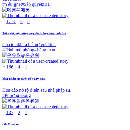
#
Yêu-ghét
#
xảo quyệt
#
BL
@
메롱
1.1K
8
5
Tôi nghĩ cuộc sống này đã bị hủy hoại, nhưng
Cha tôi đã trả hết nợ với tôi...
#
Trình mô phỏng
#
Lãng mạn
@
온유월
166
4
1
Một pháp sư dưới gốc cây đào
Hoa đào nở rộ ở sân sau nhà pháp sư.
#
Phương Đông
@
온유월
137
2
1
Oh Min-jae