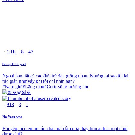
1.1K
8
47
Seong Han-yeol
Ngoài bạn, tất cả các đứa trẻ đều giống nhau. Nhưng tại sao tôi lại
tức giận như vậy khi tôi chỉ nhìn bạn?
#
Nam giới
#
Lãng mạn
#
Cuộc sống trường học
@
쩜오
918
3
1
Ha Yeon-woo
Em yêu, nếu em muốn chán nản lần nữa, hãy hôn anh ta một chút,
được chứ?