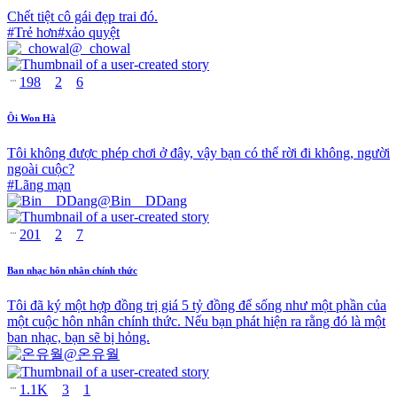
Chết tiệt cô gái đẹp trai đó.
#
Trẻ hơn
#
xảo quyệt
@
_chowal
198
2
6
Ôi Won Hà
Tôi không được phép chơi ở đây, vậy bạn có thể rời đi không, người
ngoài cuộc?
#
Lãng mạn
@
Bin__DDang
201
2
7
Ban nhạc hôn nhân chính thức
Tôi đã ký một hợp đồng trị giá 5 tỷ đồng để sống như một phần của
một cuộc hôn nhân chính thức. Nếu bạn phát hiện ra rằng đó là một
ban nhạc, bạn sẽ bị hỏng.
@
온유월
1.1K
3
1