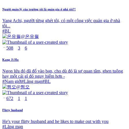
Người quản lý của trường tôi là quản gia ở nhà tôi?!
Yang Achi, người từng ghét tôi, có một công việc quản gia ở nhà
tôi...
#
BL
@
온유월
508
3
6
Kang Ji Ho
Ngọn lửa đó đã đổ vào bạn, cho dù đó là sự quan tâm, ghen tuông
hay một cái gì đó nguy hiểm hơn -
#
Nam giới
#
Lãng mạn
#
BL
@
쩜오
672
1
1
Flirty husband
He's your flirty husband and he likes to make out with you
#
Lãng mạn