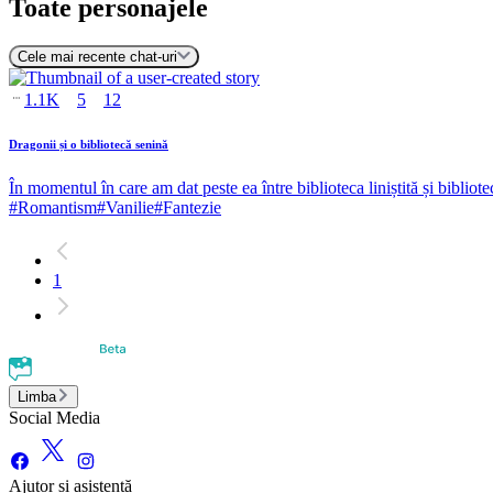
Toate personajele
Cele mai recente chat-uri
1.1K
5
12
Dragonii și o bibliotecă senină
În momentul în care am dat peste ea între biblioteca liniștită și bibliote
#
Romantism
#
Vanilie
#
Fantezie
1
Limba
Social Media
Ajutor și asistență