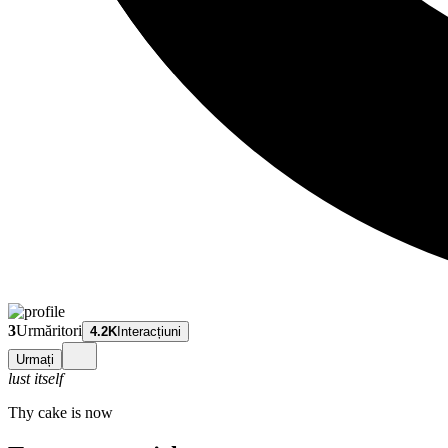
3
Urmăritori
4.2K
Interacțiuni
Urmați
lust itself
Thy cake is now