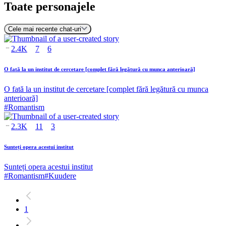
Toate personajele
Cele mai recente chat-uri
2.4K
7
6
O fată la un institut de cercetare [complet fără legătură cu munca anterioară]
O fată la un institut de cercetare [complet fără legătură cu munca
anterioară]
#
Romantism
2.3K
11
3
Sunteți opera acestui institut
Sunteți opera acestui institut
#
Romantism
#
Kuudere
1