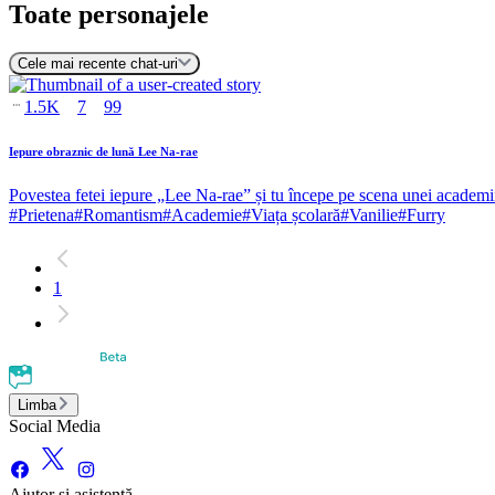
Toate personajele
Cele mai recente chat-uri
1.5K
7
99
Iepure obraznic de lună Lee Na-rae
Povestea fetei iepure „Lee Na-rae” și tu începe pe scena unei academii
#
Prietena
#
Romantism
#
Academie
#
Viața școlară
#
Vanilie
#
Furry
1
Limba
Social Media
Ajutor și asistență