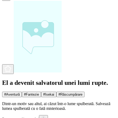
El a devenit salvatorul unei lumi rupte.
#
Aventură
#
Fantezie
#
Isekai
#
Răscumpărare
Dintr-un motiv sau altul, ai căzut într-o lume spulberată. Salvează
lumea spulberată cu o fată misterioasă.