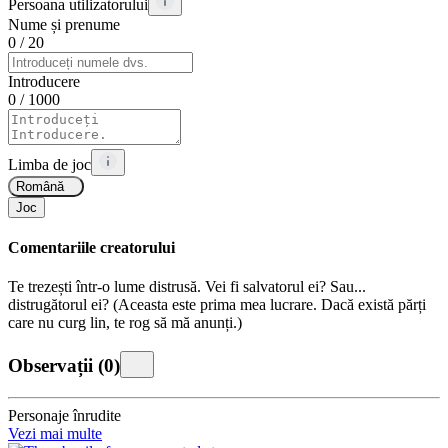
Persoana utilizatorului
Nume și prenume
0
/ 20
Introducere
0
/ 1000
Limba de joc
Română
Joc
Comentariile creatorului
Te trezești într-o lume distrusă. Vei fi salvatorul ei? Sau...
distrugătorul ei? (Aceasta este prima mea lucrare. Dacă există părți
care nu curg lin, te rog să mă anunți.)
Observații
(
0
)
Personaje înrudite
Vezi mai multe