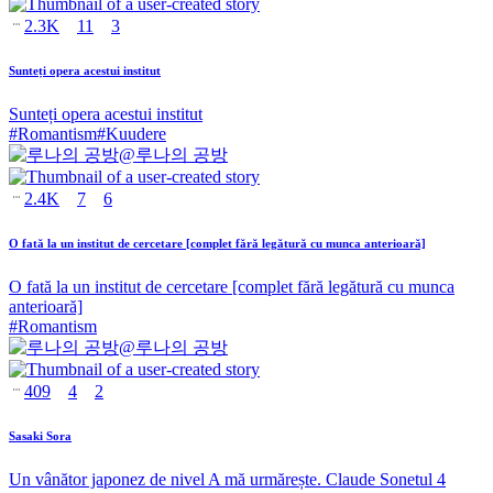
2.3K
11
3
Sunteți opera acestui institut
Sunteți opera acestui institut
#
Romantism
#
Kuudere
@
루나의 공방
2.4K
7
6
O fată la un institut de cercetare [complet fără legătură cu munca anterioară]
O fată la un institut de cercetare [complet fără legătură cu munca
anterioară]
#
Romantism
@
루나의 공방
409
4
2
Sasaki Sora
Un vânător japonez de nivel A mă urmărește. Claude Sonetul 4