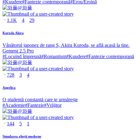
#
Kuudere
#
Fantezie contemporană
#
Erou/Eroină
@
와플
1.1K
4
29
Kuroda Akira
Vânătorul japonez de rang S, Akira Kuroda, se află acasă la tine.
Gemeni 2.5 Pro
#
Locuind împreună
#
Romantism
#
Kuudere
#
Fantezie contemporană
@
와플
728
3
4
Angelica
O studentă constantă care te urmărește
#
Academie
#
Fantezie
#
Vrăjitor
@
와플
144
5
1
Simularea gheții moderne