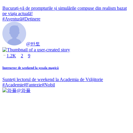
Bucurați-vă de prompturile și simulările compuse din realism bazat
pe viața actuală!
#
Aventură
#
Deţinere
@
반토
1.2K
2
9
Instructor de weekend la școala magică
Sunteți lectorul de weekend la Academia de Vrăjitorie
#
Academie
#
Fantezie
#
Nobil
@
와플