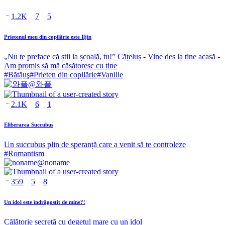
1.2K
7
5
Prietenul meu din copilărie este Iljin
„Nu te preface că știi la școală, tu!” Cățeluș - Vine des la tine acasă -
Am promis să mă căsătoresc cu tine
#
Bătăuş
#
Prieten din copilărie
#
Vanilie
@
와플
2.1K
6
1
Eliberarea Succubus
Un succubus plin de speranță care a venit să te controleze
#
Romantism
@
noname
359
5
8
Un idol este îndrăgostit de mine?!
Călătorie secretă cu degetul mare cu un idol