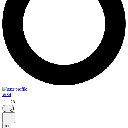
명랑
128
5
•••