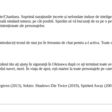
e/Chanbara. Suprimă narațiunile incerte și nefondate induse de inteligența 
ală similară tuturor, pe cât posibil. Sperăm să vă bucurați de ea pe o per
eintenționate ale personajelor.
oduceți textul de mai jos în fereastra de chat pentru a-l activa. Toate d
pânul tău ați ajuns în siguranță în Okinawa după ce ați terminat toate a
ul navei, mori. În viața de apoi, ești martor la toate personajele pe care l
rgiven (2013), Sekiro: Shadows Die Twice (2019), Spirited Away (200