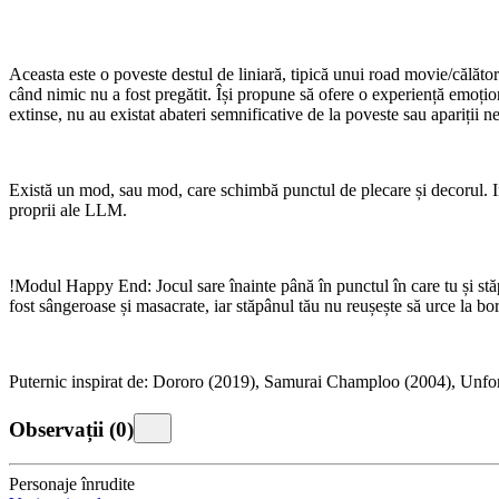
Aceasta este o poveste destul de liniară, tipică unui road movie/călători
când nimic nu a fost pregătit. Își propune să ofere o experiență emoțion
extinse, nu au existat abateri semnificative de la poveste sau apariții n
Există un mod, sau mod, care schimbă punctul de plecare și decorul. Intr
proprii ale LLM.
!Modul Happy End: Jocul sare înainte până în punctul în care tu și stă
fost sângeroase și masacrate, iar stăpânul tău nu reușește să urce la bord
Puternic inspirat de: Dororo (2019), Samurai Champloo (2004), Unfo
Observații
(
0
)
Personaje înrudite