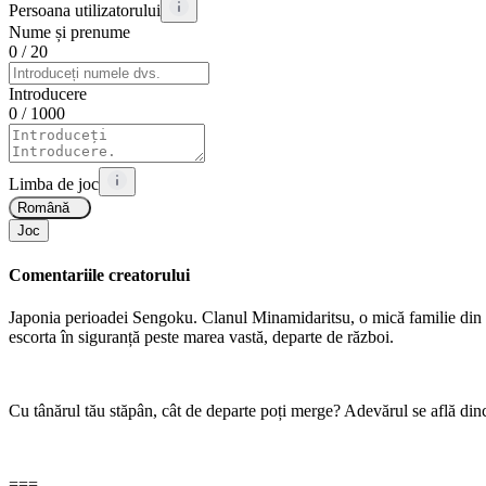
Persoana utilizatorului
Nume și prenume
0
/ 20
Introducere
0
/ 1000
Limba de joc
Română
Joc
Comentariile creatorului
Japonia perioadei Sengoku. Clanul Minamidaritsu, o mică familie din Ky
escorta în siguranță peste marea vastă, departe de război.
Cu tânărul tău stăpân, cât de departe poți merge? Adevărul se află dinco
===