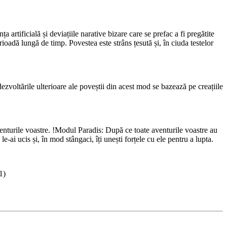
artificială și deviațiile narative bizare care se prefac a fi pregătite
ioadă lungă de timp. Povestea este strâns țesută și, în ciuda testelor
ezvoltările ulterioare ale poveștii din acest mod se bazează pe creațiile
venturile voastre. !Modul Paradis: După ce toate aventurile voastre au
e-ai ucis și, în mod stângaci, îți unești forțele cu ele pentru a lupta.
1)