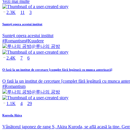
Vezi mai multe
2.3K
11
3
Sunteți opera acestui institut
Sunteți opera acestui institut
#
Romantism
#
Kuudere
@
루나의 공방
2.4K
7
6
O fată la un institut de cercetare [complet fără legătură cu munca anterioară]
O fată la un institut de cercetare [complet fără legătură cu munca anter
#
Romantism
@
루나의 공방
1.1K
4
29
Kuroda Akira
Vânătorul japonez de rang S, Akira Kuroda, se află acasă la tine. Ge