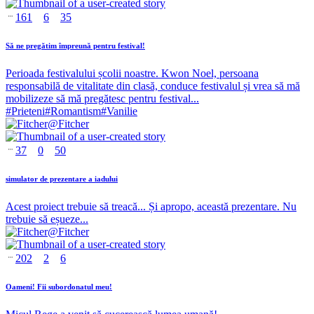
161
6
35
Să ne pregătim împreună pentru festival!
Perioada festivalului școlii noastre. Kwon Noel, persoana
responsabilă de vitalitate din clasă, conduce festivalul și vrea să mă
mobilizeze să mă pregătesc pentru festival...
#
Prieteni
#
Romantism
#
Vanilie
@
Fitcher
37
0
50
simulator de prezentare a iadului
Acest proiect trebuie să treacă... Și apropo, această prezentare. Nu
trebuie să eșueze...
@
Fitcher
202
2
6
Oameni! Fii subordonatul meu!