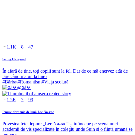
1.1K
8
47
Seong Han-yeol
În afară de tine, toți copiii sunt la fel. Dar de ce mă enervez atât de
tare când mă uit la tine?
#
Bărbat
#
Romantism
#
Viața școlară
@
쩜오
1.5K
7
99
Iepure obraznic de lună Lee Na-rae
Povestea fetei iepure „Lee Na-rae” și tu începe pe scena unei
academii de vis specializate în colegiu unde Suin și o ființă umană se
reunesc