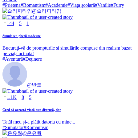
#
Prietena
#
Romantism
#
Academie
#
Viața școlară
#
Vanilie
#
Furry
@
슬리피타임
144
5
1
Simularea gheții moderne
Bucurați-vă de prompturile și simulările compuse din realism bazat
pe viața actuală!
#
Aventură
#
Deţinere
@
반토
1.1K
8
5
Cred că această viață este distrusă, dar
Tatăl meu și-a plătit datoria cu mine...
#
Simulator
#
Romantism
@
온유월