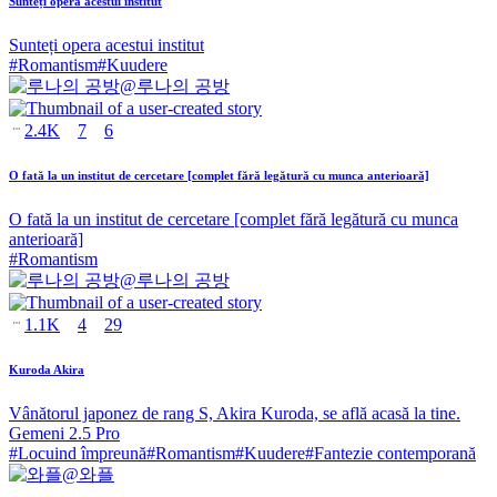
Sunteți opera acestui institut
Sunteți opera acestui institut
#
Romantism
#
Kuudere
@
루나의 공방
2.4K
7
6
O fată la un institut de cercetare [complet fără legătură cu munca anterioară]
O fată la un institut de cercetare [complet fără legătură cu munca
anterioară]
#
Romantism
@
루나의 공방
1.1K
4
29
Kuroda Akira
Vânătorul japonez de rang S, Akira Kuroda, se află acasă la tine.
Gemeni 2.5 Pro
#
Locuind împreună
#
Romantism
#
Kuudere
#
Fantezie contemporană
@
와플