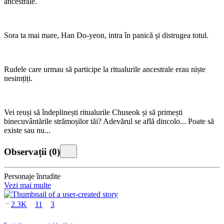
ancestrale.
Sora ta mai mare, Han Do-yeon, intra în panică și distrugea totul.
Rudele care urmau să participe la ritualurile ancestrale erau niște
nesimțiți.
Vei reuși să îndeplinești ritualurile Chuseok și să primești
binecuvântările strămoșilor tăi? Adevărul se află dincolo... Poate să
existe sau nu...
Observații
(
0
)
Personaje înrudite
Vezi mai multe
2.3K
11
3