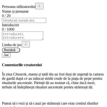
Persoana utilizatorului
Nume și prenume
0
/ 20
Introducere
0
/ 1000
Limba de joc
Română
Joc
Comentariile creatorului
În ziua Chuseok, mama și tatăl tău au fost duși de urgență la camera
de gardă după ce au mâncat stridii crude de la piața de pește pentru
ritualurile ancestrale. Părinții tăi au insistat că, chiar dacă mori,
trebuie să îndeplinești ritualuri ancestrale pentru strămoșii tăi.
Puteai să-i vezi și să-i auzi pe strămoșii care erau centrul riturilor