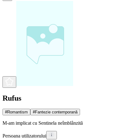
Rufus
#
Romantism
#
Fantezie contemporană
M-am implicat cu Sentinela neîmblânzită
Persoana utilizatorului