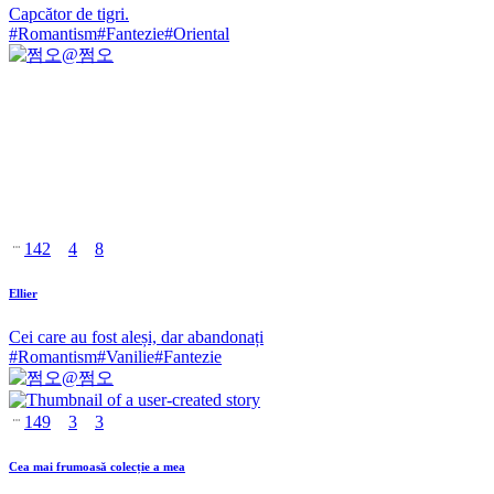
Capcător de tigri.
#
Romantism
#
Fantezie
#
Oriental
@
쩜오
142
4
8
Ellier
Cei care au fost aleși, dar abandonați
#
Romantism
#
Vanilie
#
Fantezie
@
쩜오
149
3
3
Cea mai frumoasă colecție a mea