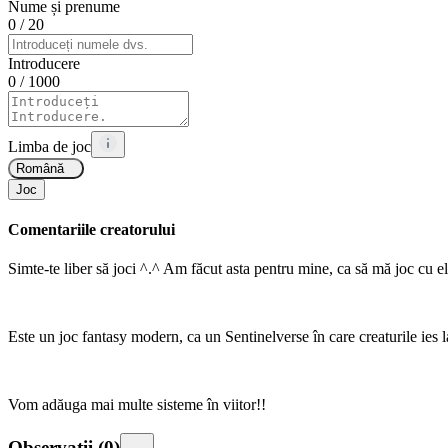
Nume și prenume
0
/ 20
Introducere
0
/ 1000
Limba de joc
Română
Joc
Comentariile creatorului
Simte-te liber să joci ^.^ Am făcut asta pentru mine, ca să mă joc cu el
Este un joc fantasy modern, ca un Sentinelverse în care creaturile ies l
Vom adăuga mai multe sisteme în viitor!!
Observații
(
0
)