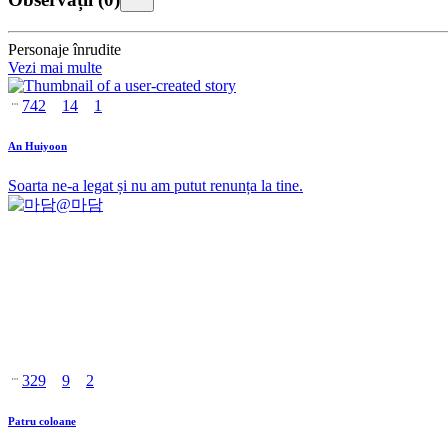
Personaje înrudite
Vezi mai multe
742
14
1
An Huiyoon
Soarta ne-a legat și nu am putut renunța la tine.
@
마담
329
9
2
Patru coloane