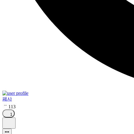
패사
113
1
•••