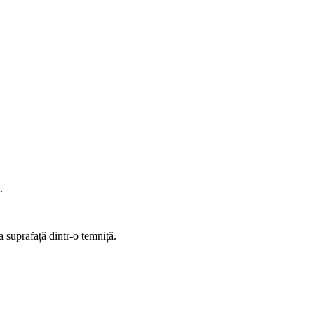
.
a suprafață dintr-o temniță.