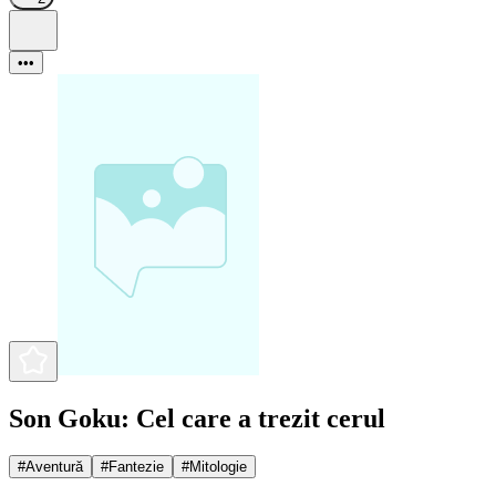
•••
Son Goku: Cel care a trezit cerul
#
Aventură
#
Fantezie
#
Mitologie