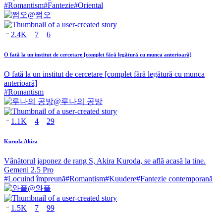
#
Romantism
#
Fantezie
#
Oriental
@
쩜오
2.4K
7
6
O fată la un institut de cercetare [complet fără legătură cu munca anterioară]
O fată la un institut de cercetare [complet fără legătură cu munca
anterioară]
#
Romantism
@
루나의 공방
1.1K
4
29
Kuroda Akira
Vânătorul japonez de rang S, Akira Kuroda, se află acasă la tine.
Gemeni 2.5 Pro
#
Locuind împreună
#
Romantism
#
Kuudere
#
Fantezie contemporană
@
와플
1.5K
7
99