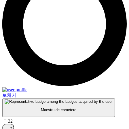
보채커
Maestru de caractere
32
2