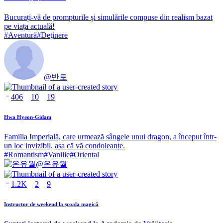
Bucurați-vă de prompturile și simulările compuse din realism bazat
pe viața actuală!
#
Aventură
#
Deţinere
@
반토
406
10
19
Hwa Hyeon-Gidam
Familia Imperială, care urmează sângele unui dragon, a început într-
un loc invizibil, așa că vă condoleanțe.
#
Romantism
#
Vanilie
#
Oriental
@
온유월
1.2K
2
9
Instructor de weekend la școala magică