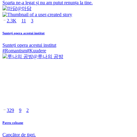
Soarta ne-a legat și nu am putut renunța la tine.
@
마담
2.3K
11
3
Sunteți opera acestui institut
Sunteți opera acestui institut
#
Romantism
#
Kuudere
@
루나의 공방
329
9
2
Patru coloane
Capcător de tigri.