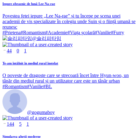
Iepure obraznic de lună Lee Na-rae
Povestea fetei iepure „Lee Na-rae” și tu începe pe scena unei
academii de vis specializate în colegiu unde Suin și o ființă umană se
reunesc
#
Prietena
#
Romantism
#
Academie
#
Viața școlară
#
Vanilie
#
Furry
@
슬리피타임
44
0
1
Te-am întâlnit în mediul rural înstelat
O poveste de dragoste care se strecoară încet între Hyun-woo, un
tânăr din mediul rural și un utilizator care este un tânăr urban
#
Romantism
#
Vanilie
#
BL
@
gogumaboy
144
5
1
Simularea gheții moderne