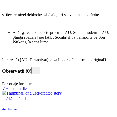
și fiecare nivel deblochează dialoguri și evenimente diferite.
Adăugarea de etichete precum [AU: Seulul modern], [AU:
Știință spațială] sau [AU: Școală] îl va transporta pe Son
Wukong în acea lume.
Intrarea în [AU: Dezactivat] te va întoarce în lumea ta originală.
Observații
(
0
)
Personaje înrudite
Vezi mai multe
742
14
1
An Huiyoon