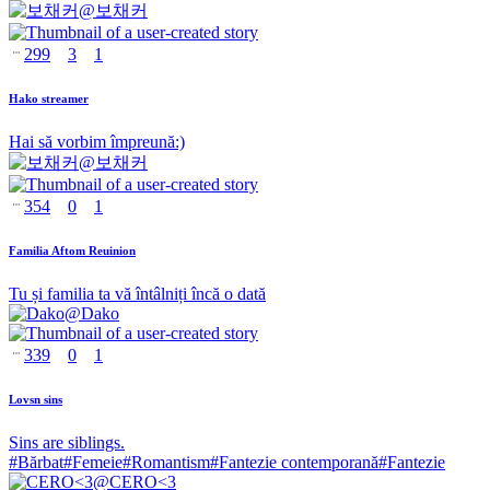
@
보채커
299
3
1
Hako streamer
Hai să vorbim împreună:)
@
보채커
354
0
1
Familia Aftom Reuinion
Tu și familia ta vă întâlniți încă o dată
@
Dako
339
0
1
Lovsn sins
Sins are siblings.
#
Bărbat
#
Femeie
#
Romantism
#
Fantezie contemporană
#
Fantezie
@
CERO<3