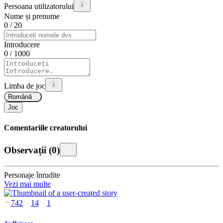
Persoana utilizatorului
Nume și prenume
0
/ 20
Introducere
0
/ 1000
Limba de joc
Română
Joc
Comentariile creatorului
Observații
(
0
)
Personaje înrudite
Vezi mai multe
742
14
1
An Huiyoon