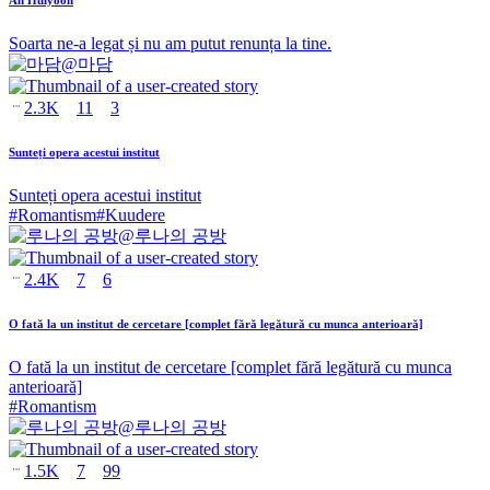
Soarta ne-a legat și nu am putut renunța la tine.
@
마담
2.3K
11
3
Sunteți opera acestui institut
Sunteți opera acestui institut
#
Romantism
#
Kuudere
@
루나의 공방
2.4K
7
6
O fată la un institut de cercetare [complet fără legătură cu munca anterioară]
O fată la un institut de cercetare [complet fără legătură cu munca
anterioară]
#
Romantism
@
루나의 공방
1.5K
7
99