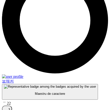
보채커
Maestru de caractere
22
3