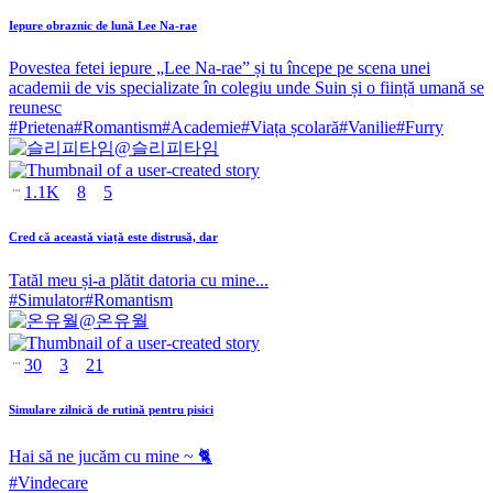
Iepure obraznic de lună Lee Na-rae
Povestea fetei iepure „Lee Na-rae” și tu începe pe scena unei
academii de vis specializate în colegiu unde Suin și o ființă umană se
reunesc
#
Prietena
#
Romantism
#
Academie
#
Viața școlară
#
Vanilie
#
Furry
@
슬리피타임
1.1K
8
5
Cred că această viață este distrusă, dar
Tatăl meu și-a plătit datoria cu mine...
#
Simulator
#
Romantism
@
온유월
30
3
21
Simulare zilnică de rutină pentru pisici
Hai să ne jucăm cu mine ~ 🐈
#
Vindecare