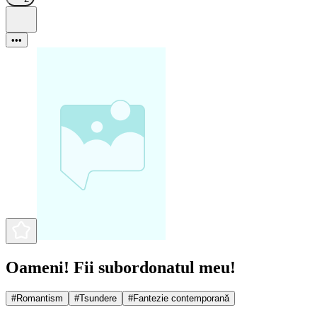
•••
Oameni! Fii subordonatul meu!
#
Romantism
#
Tsundere
#
Fantezie contemporană