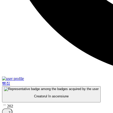
빵집
Creatorul în ascensiune
202
2