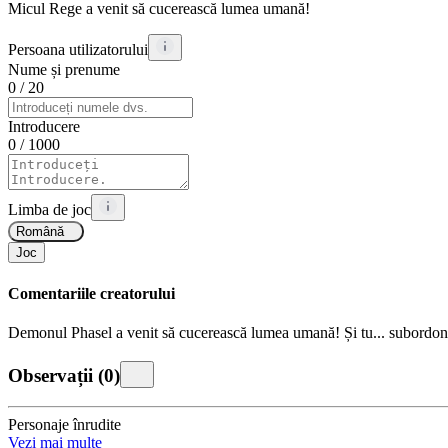
Micul Rege a venit să cucerească lumea umană!
Persoana utilizatorului
Nume și prenume
0
/ 20
Introducere
0
/ 1000
Limba de joc
Română
Joc
Comentariile creatorului
Demonul Phasel a venit să cucerească lumea umană! Și tu... subordona
Observații
(
0
)
Personaje înrudite
Vezi mai multe