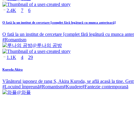
2.4K
7
6
O fată la un institut de cercetare [complet fără legătură cu munca anterioară]
O fată la un institut de cercetare [complet fără legătură cu munca anter
#
Romantism
@
루나의 공방
1.1K
4
29
Kuroda Akira
Vânătorul japonez de rang S, Akira Kuroda, se află acasă la tine. Ge
#
Locuind împreună
#
Romantism
#
Kuudere
#
Fantezie contemporană
@
와플