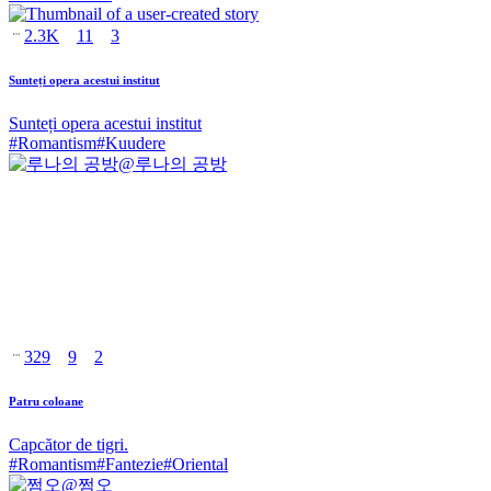
2.3K
11
3
Sunteți opera acestui institut
Sunteți opera acestui institut
#
Romantism
#
Kuudere
@
루나의 공방
329
9
2
Patru coloane
Capcător de tigri.
#
Romantism
#
Fantezie
#
Oriental
@
쩜오