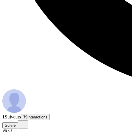
1
Suiveurs
79
Interactions
Suivre
화이