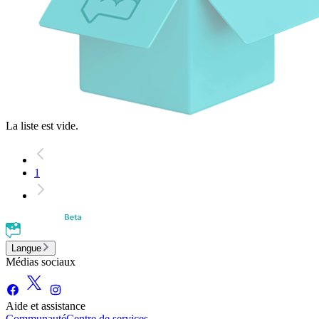
La liste est vide.
1
Langue
Médias sociaux
Aide et assistance
Communauté
Centre de services